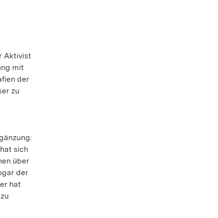
 Aktivist
ung mit
afien der
ser zu
rgänzung:
hat sich
hen über
ogar der
er hat
 zu