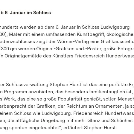
ab 6. Januar im Schloss
rhunderts werden ab dem 6. Januar in Schloss Ludwigsburg
00), Maler mit einem umfassenden Kunstbegriff, ökologischer
sidenzschlosses zeigt der Wörner-Verlag eine Grafikausstell
er 300 qm werden Original-Grafiken und -Poster, große Fotogr
in Originalgemälde des Künstlers Friedensreich Hundertwas
der Schlossverwaltung Stephan Hurst ist das eine perfekte E
n Programm anzubieten, das besonders familientauglich ist, 
s Werk, das eine so große Popularität genießt, sollen Mensc
arbenpracht der Grafiken, der Reichtum an Ornamenten, ja s
in einem Schloss wie Ludwigsburg. Friedensreich Hundertwass
en, die alltägliche Umgebung mit mehr Glanz und Schönheit
ung spontan eingeleuchtet“, erläutert Stephan Hurst.