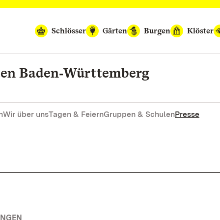
Schlösser
Gärten
Burgen
Klöster
rten Baden‑Württemberg
n
Wir über uns
Tagen & Feiern
Gruppen & Schulen
Presse
UNGEN