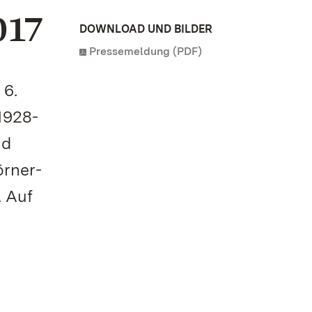
017
DOWNLOAD UND BILDER
Pressemeldung (PDF)
 6.
1928-
nd
örner-
. Auf