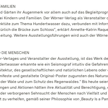
AMILIEN
und Gärten ihr Augenmerk vor allem auch auf das Begleitpro
 Kindern und Familien. Der Wörner-Verlag als Veranstalter 
henktüte zum Thema Hundertwasser dazu, verbunden mit Info
ürlich die Brücke zum Schloss“, erklärt Annette-Katrin Raque
eitung. Weitere Ausstellungsführungen wird auch der Wörne
D DIE MENSCHEN
-Verlages und Veranstalter der Ausstellung, ist das Werk d
dertwasser erkannte wie ein Seismograf intuitiv die Gefahre
itektur, des gesellschaftlichen und natürlichen Lebens oder
ifeste und gestaltete Original-Poster zugunsten des Naturs
 der Wale und zum Schutz des Regenwaldes.“ Bis heute seien
ngen und Aktionen hätten ihre Aktualität und Berechtigung,
 der verborgenen Sehnsucht der Menschen nach Vielfalt und
t zu verhelfen, gemäß seiner Philosophie von ‚Beauty Is a Pa