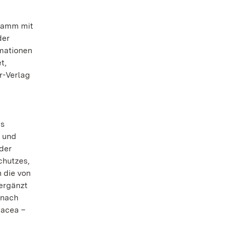
gramm mit
der
rmationen
t,
r-Verlag
es
n und
 der
chutzes,
 die von
 ergänzt
 nach
nacea –