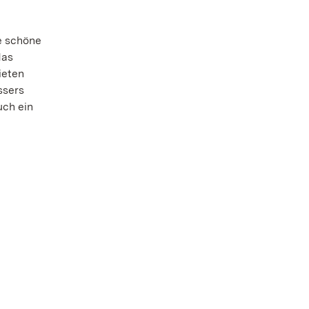
e schöne
das
ieten
ssers
uch ein