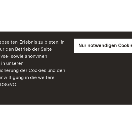
seiten-Erlebnis zu bieten. In
Nur notwendigen Cooki
für den Betrieb der Seite
lyse- sowie anonymen
 in unseren
peicherung der Cookies und den
inwilligung in die weitere
) DSGVO.
Staatliche Schlösser un
Baden-Württemberg
Kontakt
FAQ
Impressum
Datenschutz