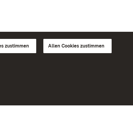
es zustimmen
Allen Cookies zustimmen
d Gärten
Weiteres
Portal
Monumente
Besuchen Sie uns auf Facebook
Besuchen Sie uns auf Instagram
Besuchen Sie uns auf Youtube