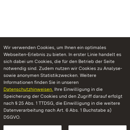
Wir verwenden Cookies, um Ihnen ein optimales
Webseiten-Erlebnis zu bieten. In erster Linie handelt es
Kommen. Staunen. Genießen.
sich dabei um Cookies, die für den Betrieb der Seite
notwendig sind. Zudem nutzen wir Cookies zu Analyse-
sowie anonymen Statistikzwecken. Weitere
Informationen finden Sie in unseren
Datenschutzhinweisen.
Ihre Einwilligung in die
Staatliche Schlösser und Gärten Baden‑Württemberg
Speicherung der Cookies und den Zugriff darauf erfolgt
nach § 25 Abs. 1 TTDSG, die Einwilligung in die weitere
Staatliche Schlösser und Gärten Baden-Württemberg
Datenverarbeitung nach Art. 6 Abs. 1 Buchstabe a)
DSGVO.
Kontakt
FAQ
Impressum
Datenschutz
Gebärdensprache
Leichte Sprache