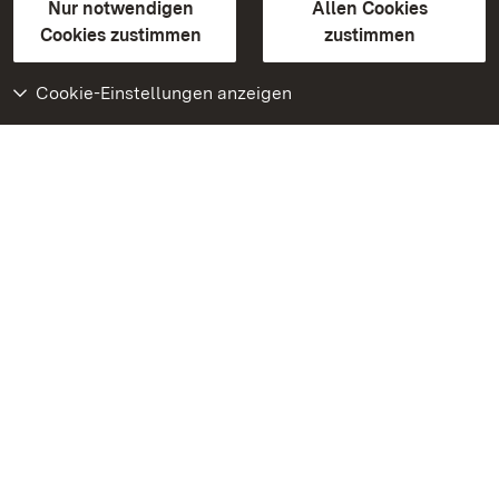
Erklärung zur Barrierefreiheit
Nur notwendigen
Allen Cookies
BITV-konform (geprüfte Seiten)
Cookies zustimmen
zustimmen
Cookie-Einstellungen anzeigen
Weiteres
Portal
Monumente
Besuchen Sie uns auf
Facebook
Besuchen Sie uns auf
Instagram
Besuchen Sie uns auf
Youtube
Lernen Sie unsere Apps
kennen
Google Play Store
App Store für iPhone