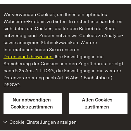
Wir verwenden Cookies, um Ihnen ein optimales
Webseiten-Erlebnis zu bieten. In erster Linie handelt es
Kommen. Staunen. Genießen.
sich dabei um Cookies, die für den Betrieb der Seite
notwendig sind. Zudem nutzen wir Cookies zu Analyse-
sowie anonymen Statistikzwecken. Weitere
Informationen finden Sie in unseren
Datenschutzhinweisen.
Ihre Einwilligung in die
Staatliche Schlösser und Gärten Baden‑Württemberg
Speicherung der Cookies und den Zugriff darauf erfolgt
nach § 25 Abs. 1 TTDSG, die Einwilligung in die weitere
Staatliche Schlösser und Gärten Baden-Württemberg
Datenverarbeitung nach Art. 6 Abs. 1 Buchstabe a)
DSGVO.
Kontakt
FAQ
Impressum
Datenschutz
Gebärdensprache
Leichte Sprache
Erklärung zur Barrierefreiheit
Nur notwendigen
Allen Cookies
BITV-konform (geprüfte Seiten)
Cookies zustimmen
zustimmen
Cookie-Einstellungen anzeigen
Weiteres