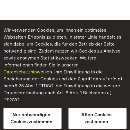
Wir verwenden Cookies, um Ihnen ein optimales
Webseiten-Erlebnis zu bieten. In erster Linie handelt es
Kommen. Staunen. Genießen.
sich dabei um Cookies, die für den Betrieb der Seite
notwendig sind. Zudem nutzen wir Cookies zu Analyse-
sowie anonymen Statistikzwecken. Weitere
Informationen finden Sie in unseren
Datenschutzhinweisen.
Ihre Einwilligung in die
Staatliche Schlösser und Gärten Baden‑Württemberg
Speicherung der Cookies und den Zugriff darauf erfolgt
nach § 25 Abs. 1 TTDSG, die Einwilligung in die weitere
Staatliche Schlösser und Gärten Baden-Württemberg
Datenverarbeitung nach Art. 6 Abs. 1 Buchstabe a)
DSGVO.
Kontakt
FAQ
Impressum
Datenschutz
Gebärdensprache
Leichte Sprache
Erklärung zur Barrierefreiheit
Nur notwendigen
Allen Cookies
BITV-konform (geprüfte Seiten)
Cookies zustimmen
zustimmen