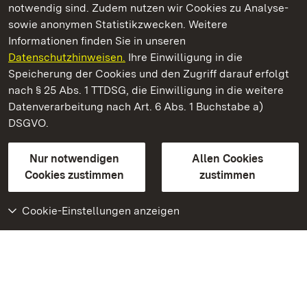
notwendig sind. Zudem nutzen wir Cookies zu Analyse-
sowie anonymen Statistikzwecken. Weitere
Informationen finden Sie in unseren
Datenschutzhinweisen.
Ihre Einwilligung in die
Staatliche Schlösser und Gärten Baden‑Württemberg
Speicherung der Cookies und den Zugriff darauf erfolgt
nach § 25 Abs. 1 TTDSG, die Einwilligung in die weitere
Staatliche Schlösser und Gärten Baden-Württemberg
Datenverarbeitung nach Art. 6 Abs. 1 Buchstabe a)
DSGVO.
Kontakt
FAQ
Impressum
Datenschutz
Gebärdensprache
Leichte Sprache
Erklärung zur Barrierefreiheit
Nur notwendigen
Allen Cookies
BITV-konform (geprüfte Seiten)
Cookies zustimmen
zustimmen
Cookie-Einstellungen anzeigen
Weiteres
Portal
Monumente
Besuchen Sie uns auf
Facebook
Besuchen Sie uns auf
Instagram