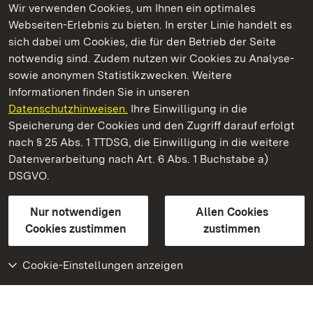
Wir verwenden Cookies, um Ihnen ein optimales
Webseiten-Erlebnis zu bieten. In erster Linie handelt es
Kommen. Staunen. Genießen.
sich dabei um Cookies, die für den Betrieb der Seite
notwendig sind. Zudem nutzen wir Cookies zu Analyse-
sowie anonymen Statistikzwecken. Weitere
Informationen finden Sie in unseren
Datenschutzhinweisen.
Ihre Einwilligung in die
Staatliche Schlösser und Gärten Baden‑Württemberg
Speicherung der Cookies und den Zugriff darauf erfolgt
nach § 25 Abs. 1 TTDSG, die Einwilligung in die weitere
Staatliche Schlösser und Gärten Baden-Württemberg
Datenverarbeitung nach Art. 6 Abs. 1 Buchstabe a)
DSGVO.
Kontakt
FAQ
Impressum
Datenschutz
Gebärdensprache
Leichte Sprache
Erklärung zur Barrierefreiheit
Nur notwendigen
Allen Cookies
BITV-konform (geprüfte Seiten)
Cookies zustimmen
zustimmen
Cookie-Einstellungen anzeigen
Weiteres
Portal
Monumente