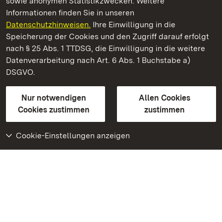
sowie anonymen Statistikzwecken. Weitere
Informationen finden Sie in unseren
Datenschutzhinweisen.
Ihre Einwilligung in die
Staatliche Schlösser und Gärten Baden‑Württemberg
Speicherung der Cookies und den Zugriff darauf erfolgt
nach § 25 Abs. 1 TTDSG, die Einwilligung in die weitere
Staatliche Schlösser und Gärten Baden-Württemberg
Datenverarbeitung nach Art. 6 Abs. 1 Buchstabe a)
DSGVO.
Kontakt
FAQ
Impressum
Datenschutz
Gebärdensprache
Leichte Sprache
Erklärung zur Barrierefreiheit
Nur notwendigen
Allen Cookies
BITV-konform (geprüfte Seiten)
Cookies zustimmen
zustimmen
Cookie-Einstellungen anzeigen
Weiteres
Portal
Monumente
Besuchen Sie uns auf
Facebook
Besuchen Sie uns auf
Instagram
Besuchen Sie uns auf
Youtube