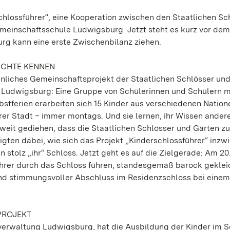
chlossführer“, eine Kooperation zwischen den Staatlichen Sc
inschaftsschule Ludwigsburg. Jetzt steht es kurz vor dem
rg kann eine erste Zwischenbilanz ziehen.
ICHTE KENNEN
hnliches Gemeinschaftsprojekt der Staatlichen Schlösser un
Ludwigsburg: Eine Gruppe von Schülerinnen und Schülern 
stferien erarbeiten sich 15 Kinder aus verschiedenen Nation
er Stadt – immer montags. Und sie lernen, ihr Wissen ander
o weit gediehen, dass die Staatlichen Schlösser und Gärten z
igten dabei, wie sich das Projekt „Kinderschlossführer“ inzw
n stolz „ihr“ Schloss. Jetzt geht es auf die Zielgerade: Am 20
Lehrer durch das Schloss führen, standesgemäß barock geklei
und stimmungsvoller Abschluss im Residenzschloss bei einem
PROJEKT
rwaltung Ludwigsburg, hat die Ausbildung der Kinder im S