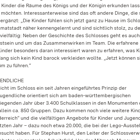
die Kinder die Räume des Königs und der Königin erkunden las
 möchten. Interessanterweise sind das oft andere Dinge, die 
ergänzt: „Die Kinder fühlen sich jetzt ganz zu Hause im Schl
atstadt näher kennengelernt und sind sichtlich stolz, zu d
 vielfältig: Neben der Geschichte des Schlosses geht es auc
stsein und um das Zusammenwirken im Team. Die erfahrene
Kinder besonders daran interessiert waren zu erfahren, was K
fang sich kein Kind barock verkleiden wollte. „Jetzt können s
üm zu führen.“
GENDLICHE
icht im Schloss ein seit Jahren eingeführtes Prinzip der
ugendliche orientiert sich am baden-württembergischen
kliegenden Jahr über 3.400 Schulklassen in den Monumenten
llein ca. 850 Gruppen. Dazu kommen noch viele weitere Kinde
erreich“ und die vielfältigen Angebote für Kinder und Jugen
zten Jahr – dazu noch etwa 20.000, die bei der Lego-Ausste
esucht haben. Für Stephan Hurst, den Leiter der Schlossverw