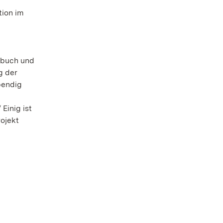
tion im
hrbuch und
g der
bendig
Einig ist
ojekt