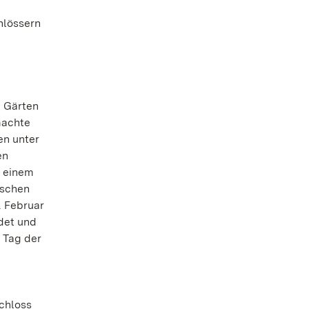
hlössern
d Gärten
machte
en unter
en
u einem
ischen
. Februar
det und
 Tag der
chloss