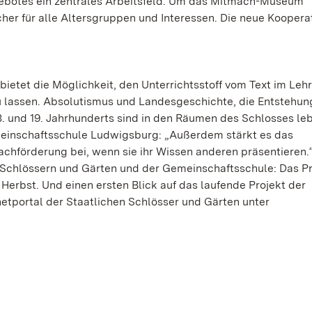
ebotes ein zentrales Arbeitsfeld. Um das Mitmach-Museum
ächer für alle Altersgruppen und Interessen. Die neue Koopera
 bietet die Möglichkeit, den Unterrichtsstoff vom Text im Le
zu lassen. Absolutismus und Landesgeschichte, die Entstehun
8. und 19. Jahrhunderts sind in den Räumen des Schlosses le
meinschaftsschule Ludwigsburg: „Außerdem stärkt es das
chförderung bei, wenn sie ihr Wissen anderen präsentieren.“ 
n Schlössern und Gärten und der Gemeinschaftsschule: Das Pr
 Herbst. Und einen ersten Blick auf das laufende Projekt der
rnetportal der Staatlichen Schlösser und Gärten unter