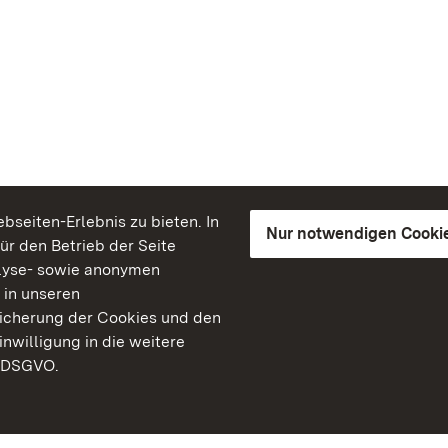
seiten-Erlebnis zu bieten. In
Nur notwendigen Cooki
für den Betrieb der Seite
lyse- sowie anonymen
 in unseren
peicherung der Cookies und den
inwilligung in die weitere
) DSGVO.
Staatliche Schlösser un
Baden-Württemberg