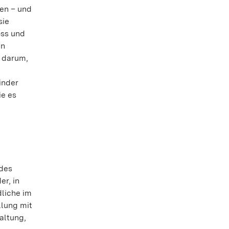
sen – und
sie
oss und
en
h darum,
inder
ie es
 des
r, in
dliche im
llung mit
altung,