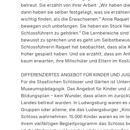
betreut. Sie erzählt von ihrer Arbeit: „Wir haben 
dann haben sie selber festgelegt, was sie erzählen
wichtig finden, als die Erwachsenen.“ Anne Raquet 
bewegen sich unbefangen. Sie haben ein Stück Heim
Schlossführern zu gehören.“ Die Lernbereiche sind
bewusst zu sprechen und es geht um Selbstbewus
Schlossführerin Raquet hat beobachtet, dass alle 
früher gespielt haben. Und sie erzählt, dass am An
kaum erwarten, ihre Mitschüler und Eltern im Kost
DIFFERENZIERTES ANGEBOT FÜR KINDER UND JU
Für die Staatlichen Schlösser und Gärten ist Unterr
Museumspädagogik. Das Angebot für Kinder und J
Bildungsplan – kein Wunder, dass allein im zurüc
Landes betreut wurden. In Ludwigsburg waren es a
Gruppen oder alleine, die das Ludwigsburger „Kind
Schloss wahrnehmen. 15.000 Kinder waren es im let
ihrem vielfältigen Begleitprogramm das Schloss b