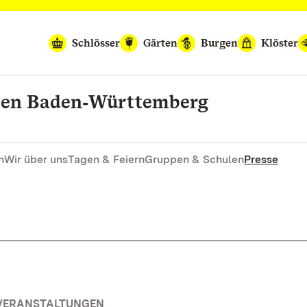
Schlösser
Gärten
Burgen
Klöster
rten Baden‑Württemberg
n
Wir über uns
Tagen & Feiern
Gruppen & Schulen
Presse
 VERANSTALTUNGEN