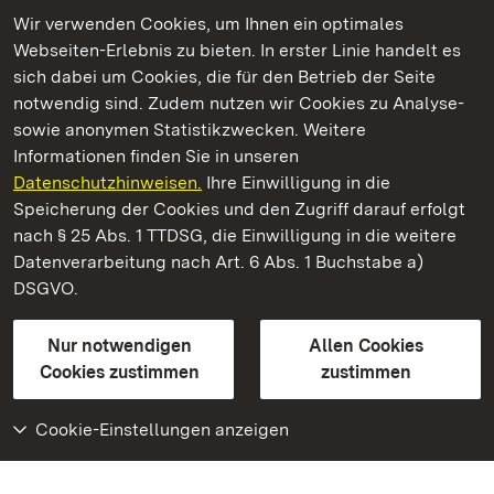
Wir verwenden Cookies, um Ihnen ein optimales
Webseiten-Erlebnis zu bieten. In erster Linie handelt es
Kommen. Staunen. Genießen.
sich dabei um Cookies, die für den Betrieb der Seite
notwendig sind. Zudem nutzen wir Cookies zu Analyse-
sowie anonymen Statistikzwecken. Weitere
Informationen finden Sie in unseren
Datenschutzhinweisen.
Ihre Einwilligung in die
Staatliche Schlösser und Gärten Baden‑Württemberg
Speicherung der Cookies und den Zugriff darauf erfolgt
nach § 25 Abs. 1 TTDSG, die Einwilligung in die weitere
Staatliche Schlösser und Gärten Baden-Württemberg
Datenverarbeitung nach Art. 6 Abs. 1 Buchstabe a)
DSGVO.
Kontakt
FAQ
Impressum
Datenschutz
Gebärdensprache
Leichte Sprache
Erklärung zur Barrierefreiheit
Nur notwendigen
Allen Cookies
BITV-konform (geprüfte Seiten)
Cookies zustimmen
zustimmen
Cookie-Einstellungen anzeigen
Weiteres
Portal
Monumente