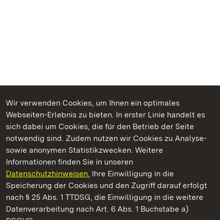
Wir verwenden Cookies, um Ihnen ein optimales
Webseiten-Erlebnis zu bieten. In erster Linie handelt es
Kommen. Staunen. Genießen.
sich dabei um Cookies, die für den Betrieb der Seite
notwendig sind. Zudem nutzen wir Cookies zu Analyse-
sowie anonymen Statistikzwecken. Weitere
Informationen finden Sie in unseren
Datenschutzhinweisen.
Ihre Einwilligung in die
Staatliche Schlösser und Gärten Baden‑Württemberg
Speicherung der Cookies und den Zugriff darauf erfolgt
nach § 25 Abs. 1 TTDSG, die Einwilligung in die weitere
Staatliche Schlösser und Gärten Baden-Württemberg
Datenverarbeitung nach Art. 6 Abs. 1 Buchstabe a)