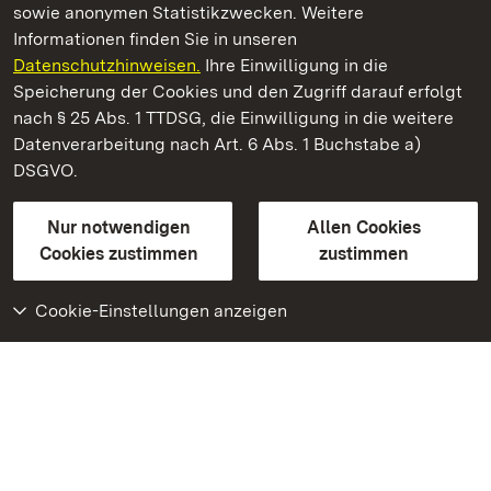
sowie anonymen Statistikzwecken. Weitere
Informationen finden Sie in unseren
Datenschutzhinweisen.
Ihre Einwilligung in die
Staatliche Schlösser und Gärten Baden‑Württemberg
Speicherung der Cookies und den Zugriff darauf erfolgt
nach § 25 Abs. 1 TTDSG, die Einwilligung in die weitere
Staatliche Schlösser und Gärten Baden-Württemberg
Datenverarbeitung nach Art. 6 Abs. 1 Buchstabe a)
DSGVO.
Kontakt
FAQ
Impressum
Datenschutz
Gebärdensprache
Leichte Sprache
Erklärung zur Barrierefreiheit
Nur notwendigen
Allen Cookies
BITV-konform (geprüfte Seiten)
Cookies zustimmen
zustimmen
Cookie-Einstellungen anzeigen
Weiteres
Portal
Monumente
Besuchen Sie uns auf
Facebook
Besuchen Sie uns auf
Instagram
Besuchen Sie uns auf