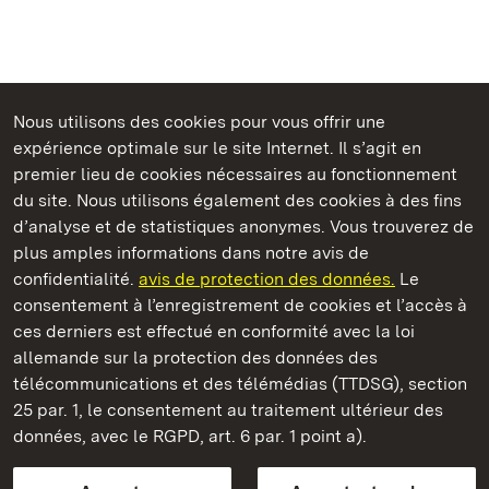
Nous utilisons des cookies pour vous offrir une
Châteaux et jardins publics du Bade-Wurtemberg
expérience optimale sur le site Internet. Il s’agit en
premier lieu de cookies nécessaires au fonctionnement
du site. Nous utilisons également des cookies à des fins
d’analyse et de statistiques anonymes. Vous trouverez de
plus amples informations dans notre avis de
Staatliche Schlösser und Gärten Baden‑Württemberg
confidentialité.
avis de protection des données.
Le
consentement à l’enregistrement de cookies et l’accès à
Châteaux et jardins publics du Bade-Wurtemberg
ces derniers est effectué en conformité avec la loi
allemande sur la protection des données des
Contact
FAQ et réponses
Mentions légales
télécommunications et des télémédias (TTDSG), section
Protection des données
25 par. 1, le consentement au traitement ultérieur des
Explications sur l’accessibilité
données, avec le RGPD, art. 6 par. 1 point a).
BITV-konform (geprüfte Seiten)