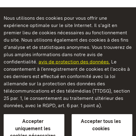
Nous utilisons des cookies pour vous offrir une
Châteaux et jardins publics du Bade-Wurtemberg
expérience optimale sur le site Internet. Il s’agit en
premier lieu de cookies nécessaires au fonctionnement
du site. Nous utilisons également des cookies à des fins
d’analyse et de statistiques anonymes. Vous trouverez de
plus amples informations dans notre avis de
Staatliche Schlösser und Gärten Baden‑Württemberg
confidentialité.
avis de protection des données.
Le
consentement à l’enregistrement de cookies et l’accès à
Châteaux et jardins publics du Bade-Wurtemberg
ces derniers est effectué en conformité avec la loi
allemande sur la protection des données des
Contact
FAQ et réponses
Mentions légales
télécommunications et des télémédias (TTDSG), section
Protection des données
25 par. 1, le consentement au traitement ultérieur des
Explications sur l’accessibilité
données, avec le RGPD, art. 6 par. 1 point a).
BITV-konform (geprüfte Seiten)
Accepter
Accepter tous les
plus loin
uniquement les
cookies
cookies nécessaires
Accueil