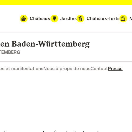
Châteaux
Jardins
Châteaux-forts
M
rten Baden‑Württemberg
RTEMBERG
es et manifestations
Nous à props de nous
Contact
Presse