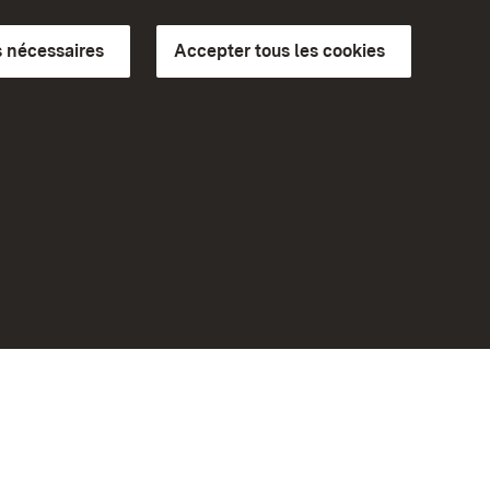
 nécessaires
Accepter tous les cookies
ics du
plus loin
Accueil
Monuments
Rendez-nous visite sur
Facebook
Rendez-nous visite sur
Instagram
bilité
Rendez-nous visite sur YouTube
eiten)
Découvrez nos applications
Google Play Store
App Store for iPhone