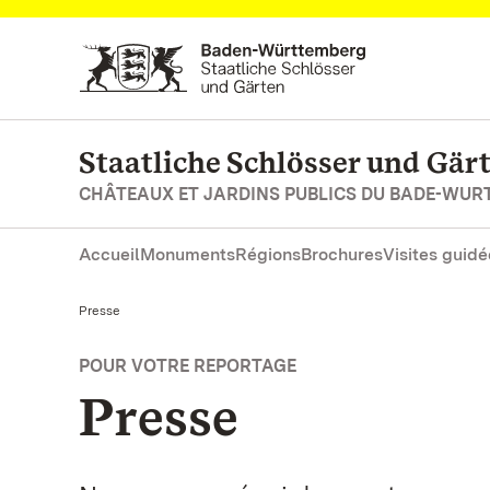
Vers la page d’accueil
Staatliche Schlösser und Gä
CHÂTEAUX ET JARDINS PUBLICS DU BADE-WU
Accueil
Monuments
Régions
Brochures
Visites guidé
Actuel:
Presse
POUR VOTRE REPORTAGE
Presse