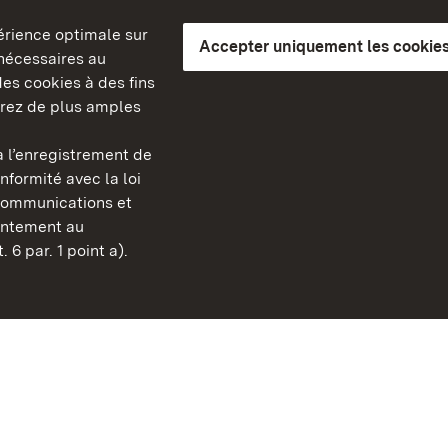
périence optimale sur
Accepter uniquement les cookies
s nécessaires au
es cookies à des fins
erez de plus amples
berg
 l’enregistrement de
Châteaux et jardins publ
nformité avec la loi
Bade-Wurtemberg
communications et
Contact
sentement au
FAQ et réponses
 6 par. 1 point a).
Mentions légales
Protection des données
Explications sur l’accessi
BITV-konform (geprüfte S