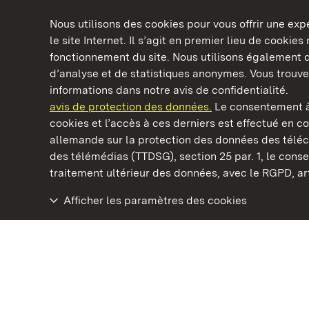
Nous utilisons des cookies pour vous offrir une ex
le site Internet. Il s’agit en premier lieu de cookie
fonctionnement du site. Nous utilisons également d
d’analyse et de statistiques anonymes. Vous trouv
Châteaux et jardins publics du Bade-Wurtem
informations dans notre avis de confidentialité.
avis de protection des données.
Le consentement à
cookies et l’accès à ces derniers est effectué en co
allemande sur la protection des données des télé
des télémédias (TTDSG), section 25 par. 1, le con
Staatliche Schlösser und Gärten Baden‑Württemberg
traitement ultérieur des données, avec le RGPD, art.
Afficher les paramètres des cookies