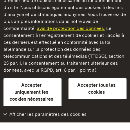
premier lieu de cookies nécessaires au fonctionnement
du site. Nous utilisons également des cookies à des fins
d’analyse et de statistiques anonymes. Vous trouverez de
plus amples informations dans notre avis de
Staatliche Schlösser und Gärten Baden‑Württemberg
confidentialité.
avis de protection des données.
Le
consentement à l’enregistrement de cookies et l’accès à
Châteaux et jardins publics du Bade-Wurtemberg
ces derniers est effectué en conformité avec la loi
allemande sur la protection des données des
Contact
FAQ et réponses
Mentions légales
télécommunications et des télémédias (TTDSG), section
Protection des données
25 par. 1, le consentement au traitement ultérieur des
Explications sur l’accessibilité
données, avec le RGPD, art. 6 par. 1 point a).
BITV-konform (geprüfte Seiten)
Accepter
Accepter tous les
plus loin
uniquement les
cookies
cookies nécessaires
Accueil
Monuments
Afficher les paramètres des cookies
Rendez-nous visite
sur Facebook
Rendez-nous visite