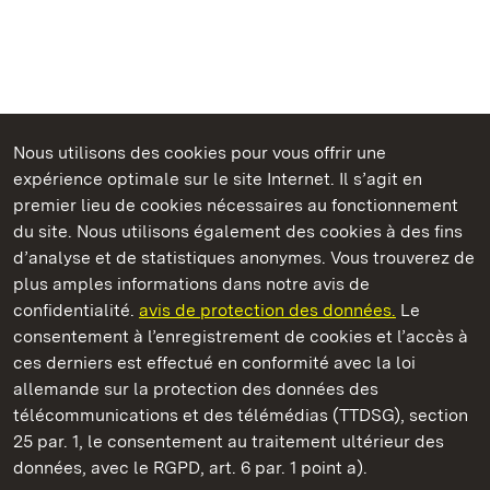
Nous utilisons des cookies pour vous offrir une
Châteaux et jardins publics du Bade-Wurtemberg
expérience optimale sur le site Internet. Il s’agit en
premier lieu de cookies nécessaires au fonctionnement
du site. Nous utilisons également des cookies à des fins
d’analyse et de statistiques anonymes. Vous trouverez de
plus amples informations dans notre avis de
Staatliche Schlösser und Gärten Baden‑Württemberg
confidentialité.
avis de protection des données.
Le
consentement à l’enregistrement de cookies et l’accès à
Châteaux et jardins publics du Bade-Wurtemberg
ces derniers est effectué en conformité avec la loi
allemande sur la protection des données des
Contact
FAQ et réponses
Mentions légales
télécommunications et des télémédias (TTDSG), section
Protection des données
25 par. 1, le consentement au traitement ultérieur des
Explications sur l’accessibilité
données, avec le RGPD, art. 6 par. 1 point a).
BITV-konform (geprüfte Seiten)