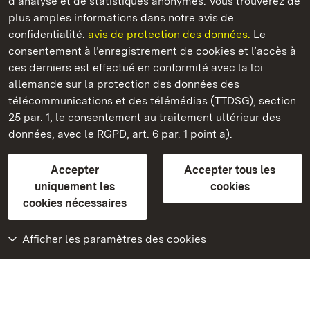
d’analyse et de statistiques anonymes. Vous trouverez de
plus amples informations dans notre avis de
Staatliche Schlösser und Gärten Baden‑Württemberg
confidentialité.
avis de protection des données.
Le
consentement à l’enregistrement de cookies et l’accès à
Châteaux et jardins publics du Bade-Wurtemberg
ces derniers est effectué en conformité avec la loi
allemande sur la protection des données des
Contact
FAQ et réponses
Mentions légales
télécommunications et des télémédias (TTDSG), section
Protection des données
25 par. 1, le consentement au traitement ultérieur des
Explications sur l’accessibilité
données, avec le RGPD, art. 6 par. 1 point a).
BITV-konform (geprüfte Seiten)
Accepter
Accepter tous les
plus loin
uniquement les
cookies
cookies nécessaires
Accueil
Monuments
Afficher les paramètres des cookies
Rendez-nous visite
sur Facebook
Rendez-nous visite
sur Instagram
Rendez-nous visite
sur YouTube