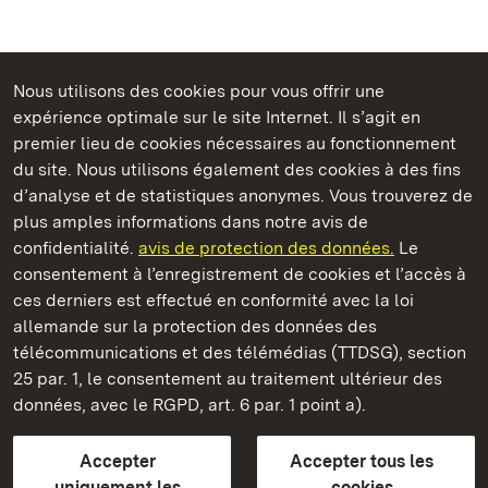
Nous utilisons des cookies pour vous offrir une
Châteaux et jardins publics du Bade-Wurtemberg
expérience optimale sur le site Internet. Il s’agit en
premier lieu de cookies nécessaires au fonctionnement
du site. Nous utilisons également des cookies à des fins
d’analyse et de statistiques anonymes. Vous trouverez de
plus amples informations dans notre avis de
Staatliche Schlösser und Gärten Baden‑Württemberg
confidentialité.
avis de protection des données.
Le
consentement à l’enregistrement de cookies et l’accès à
Châteaux et jardins publics du Bade-Wurtemberg
ces derniers est effectué en conformité avec la loi
allemande sur la protection des données des
Contact
FAQ et réponses
Mentions légales
télécommunications et des télémédias (TTDSG), section
Protection des données
25 par. 1, le consentement au traitement ultérieur des
Explications sur l’accessibilité
données, avec le RGPD, art. 6 par. 1 point a).
BITV-konform (geprüfte Seiten)
Accepter
Accepter tous les
plus loin
uniquement les
cookies