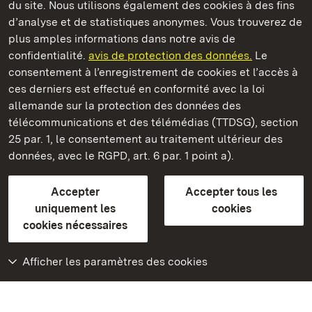
du site. Nous utilisons également des cookies à des fins
d’analyse et de statistiques anonymes. Vous trouverez de
plus amples informations dans notre avis de
Staatliche Schlösser und Gärten Baden‑Württemberg
confidentialité.
avis de protection des données.
Le
consentement à l’enregistrement de cookies et l’accès à
Châteaux et jardins publics du Bade-Wurtemberg
ces derniers est effectué en conformité avec la loi
allemande sur la protection des données des
Contact
FAQ et réponses
Mentions légales
télécommunications et des télémédias (TTDSG), section
Protection des données
25 par. 1, le consentement au traitement ultérieur des
Explications sur l’accessibilité
données, avec le RGPD, art. 6 par. 1 point a).
BITV-konform (geprüfte Seiten)
Accepter
Accepter tous les
plus loin
uniquement les
cookies
cookies nécessaires
Accueil
Monuments
Afficher les paramètres des cookies
Rendez-nous visite
sur Facebook
Rendez-nous visite
sur Instagram