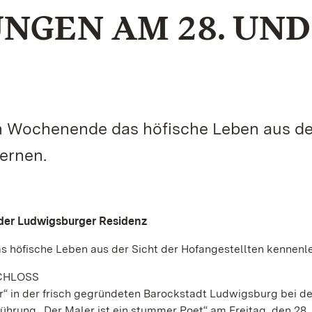
NGEN AM 28. UND
 Wochenende das höfische Leben aus de
ernen.
 der Ludwigsburger Residenz
höfische Leben aus der Sicht der Hofangestellten kennenl
SCHLOSS
er“ in der frisch gegründeten Barockstadt Ludwigsburg bei d
hrung „Der Maler ist ein stummer Poet“ am Freitag, den 28.