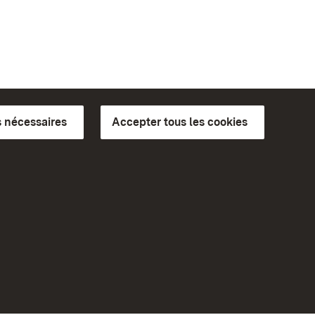
 nécessaires
Accepter tous les cookies
ics du
plus loin
Accueil
Monuments
Rendez-nous visite sur
Facebook
Rendez-nous visite sur
Instagram
bilité