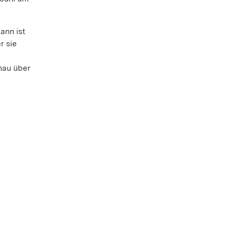
ann ist
r sie
nau über