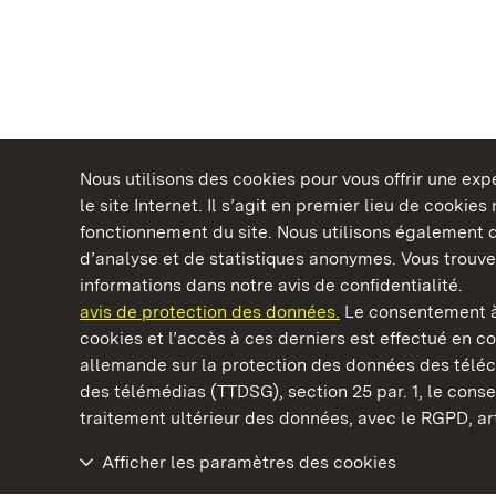
Nous utilisons des cookies pour vous offrir une ex
le site Internet. Il s’agit en premier lieu de cookie
fonctionnement du site. Nous utilisons également d
d’analyse et de statistiques anonymes. Vous trouv
Châteaux et jardins publics du Bade-Wurtem
informations dans notre avis de confidentialité.
avis de protection des données.
Le consentement à
cookies et l’accès à ces derniers est effectué en co
allemande sur la protection des données des télé
des télémédias (TTDSG), section 25 par. 1, le con
Staatliche Schlösser und Gärten Baden‑Württemberg
traitement ultérieur des données, avec le RGPD, art.
Afficher les paramètres des cookies