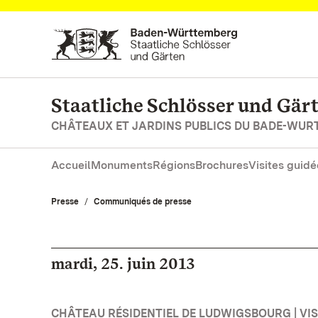
Vers la page d’accueil
Staatliche Schlösser und Gä
CHÂTEAUX ET JARDINS PUBLICS DU BADE-WU
Accueil
Monuments
Régions
Brochures
Visites guidé
Presse
Communiqués de presse
mardi, 25. juin 2013
CHÂTEAU RÉSIDENTIEL DE LUDWIGSBOURG | VISI