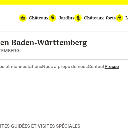
Châteaux
Jardins
Châteaux-forts
M
rten Baden‑Württemberg
RTEMBERG
es et manifestations
Nous à props de nous
Contact
Presse
TES GUIDÉES ET VISITES SPÉCIALES