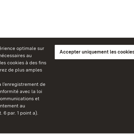
périence optimale sur
Accepter uniquement les cookies
s nécessaires au
es cookies à des fins
erez de plus amples
berg
 l’enregistrement de
Châteaux et jardins publ
nformité avec la loi
Bade-Wurtemberg
communications et
Contact
sentement au
FAQ et réponses
 6 par. 1 point a).
Mentions légales
Protection des données
Explications sur l’accessi