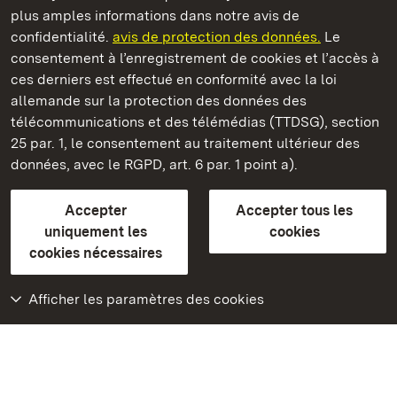
plus amples informations dans notre avis de
Staatliche Schlösser und Gärten Baden‑Württemberg
confidentialité.
avis de protection des données.
Le
consentement à l’enregistrement de cookies et l’accès à
Châteaux et jardins publics du Bade-Wurtemberg
ces derniers est effectué en conformité avec la loi
allemande sur la protection des données des
Contact
FAQ et réponses
Mentions légales
télécommunications et des télémédias (TTDSG), section
Protection des données
25 par. 1, le consentement au traitement ultérieur des
Explications sur l’accessibilité
données, avec le RGPD, art. 6 par. 1 point a).
BITV-konform (geprüfte Seiten)
Accepter
Accepter tous les
plus loin
uniquement les
cookies
cookies nécessaires
Accueil
Monuments
Afficher les paramètres des cookies
Rendez-nous visite
sur Facebook
Rendez-nous visite
sur Instagram
Rendez-nous visite
sur YouTube