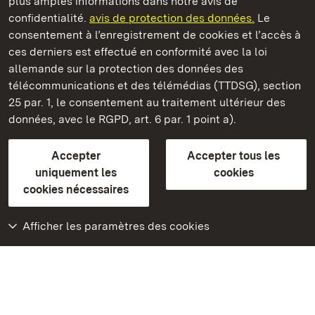
plus amples informations dans notre avis de
Staatliche Schlösser und Gärten Baden‑Württemberg
confidentialité.
avis de protection des données.
Le
consentement à l’enregistrement de cookies et l’accès à
Châteaux et jardins publics du Bade-Wurtemberg
ces derniers est effectué en conformité avec la loi
allemande sur la protection des données des
Contact
FAQ et réponses
Mentions légales
télécommunications et des télémédias (TTDSG), section
Protection des données
25 par. 1, le consentement au traitement ultérieur des
Explications sur l’accessibilité
données, avec le RGPD, art. 6 par. 1 point a).
BITV-konform (geprüfte Seiten)
Accepter
Accepter tous les
plus loin
uniquement les
cookies
cookies nécessaires
Accueil
Monuments
Afficher les paramètres des cookies
Rendez-nous visite
sur Facebook
Rendez-nous visite
sur Instagram
Rendez-nous visite
sur YouTube