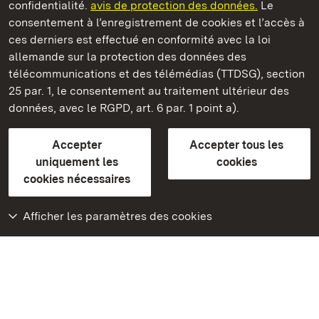
confidentialité.
avis de protection des données.
Le
consentement à l’enregistrement de cookies et l’accès à
Châteaux et jardins publics du Bade-Wurtemberg
ces derniers est effectué en conformité avec la loi
allemande sur la protection des données des
Contact
FAQ et réponses
Mentions légales
télécommunications et des télémédias (TTDSG), section
Protection des données
25 par. 1, le consentement au traitement ultérieur des
Explications sur l’accessibilité
données, avec le RGPD, art. 6 par. 1 point a).
BITV-konform (geprüfte Seiten)
Accepter
Accepter tous les
plus loin
uniquement les
cookies
cookies nécessaires
Accueil
Monuments
Afficher les paramètres des cookies
Rendez-nous visite
sur Facebook
Rendez-nous visite
sur Instagram
Rendez-nous visite
sur YouTube
Découvrez nos