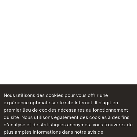
Nous utilisons des cookies pour vous offrir une
Châteaux et jardins publics du Bade-Wurtemberg
expérience optimale sur le site Internet. Il s’agit en
premier lieu de cookies nécessaires au fonctionnement
du site. Nous utilisons également des cookies à des fins
d’analyse et de statistiques anonymes. Vous trouverez de
plus amples informations dans notre avis de
Staatliche Schlösser und Gärten Baden‑Württemberg