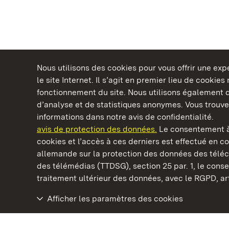
Nous utilisons des cookies pour vous offrir une ex
le site Internet. Il s’agit en premier lieu de cookie
fonctionnement du site. Nous utilisons également d
d’analyse et de statistiques anonymes. Vous trouv
Châteaux et jardins publics du Bade-Wurtem
informations dans notre avis de confidentialité.
avis de protection des données.
Le consentement à
cookies et l’accès à ces derniers est effectué en co
allemande sur la protection des données des télé
des télémédias (TTDSG), section 25 par. 1, le con
Staatliche Schlösser und Gärten Baden‑Württemberg
traitement ultérieur des données, avec le RGPD, art.
Afficher les paramètres des cookies