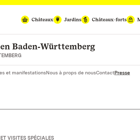
Châteaux
Jardins
Châteaux-forts
M
rten Baden‑Württemberg
RTEMBERG
es et manifestations
Nous à props de nous
Contact
Presse
ET VISITES SPÉCIALES