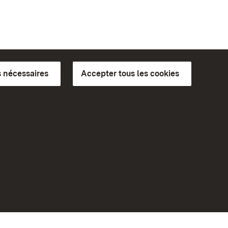
 nécessaires
Accepter tous les cookies
ics du
plus loin
Accueil
Monuments
Rendez-nous visite sur
Facebook
Rendez-nous visite sur
Instagram
bilité
Rendez-nous visite sur YouTube
eiten)