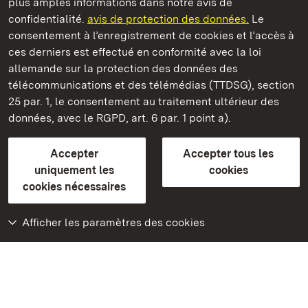
plus amples informations dans notre avis de
Staatliche Schlösser und Gärten Baden‑Württemberg
confidentialité.
avis de protection des données.
Le
consentement à l’enregistrement de cookies et l’accès à
Châteaux et jardins publics du Bade-Wurtemberg
ces derniers est effectué en conformité avec la loi
allemande sur la protection des données des
Contact
FAQ et réponses
Mentions légales
télécommunications et des télémédias (TTDSG), section
Protection des données
25 par. 1, le consentement au traitement ultérieur des
Explications sur l’accessibilité
données, avec le RGPD, art. 6 par. 1 point a).
BITV-konform (geprüfte Seiten)
Accepter
Accepter tous les
plus loin
uniquement les
cookies
cookies nécessaires
Accueil
Monuments
Afficher les paramètres des cookies
Rendez-nous visite
sur Facebook
Rendez-nous visite
sur Instagram
Rendez-nous visite
sur YouTube