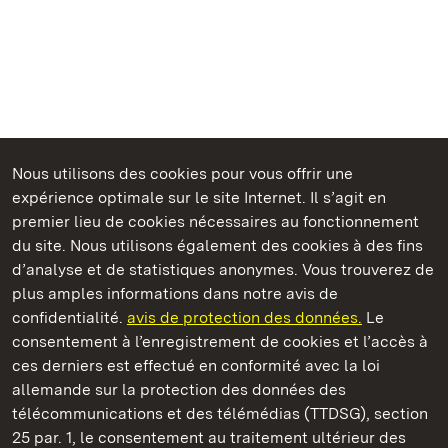
Nous utilisons des cookies pour vous offrir une
Châteaux et jardins publics du Bade-Wurtemberg
expérience optimale sur le site Internet. Il s’agit en
premier lieu de cookies nécessaires au fonctionnement
du site. Nous utilisons également des cookies à des fins
d’analyse et de statistiques anonymes. Vous trouverez de
plus amples informations dans notre avis de
Staatliche Schlösser und Gärten Baden‑Württemberg
confidentialité.
avis de protection des données.
Le
consentement à l’enregistrement de cookies et l’accès à
Châteaux et jardins publics du Bade-Wurtemberg
ces derniers est effectué en conformité avec la loi
allemande sur la protection des données des
Contact
FAQ et réponses
Mentions légales
télécommunications et des télémédias (TTDSG), section
Protection des données
25 par. 1, le consentement au traitement ultérieur des
Explications sur l’accessibilité