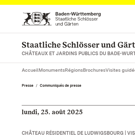
Vers la page d’accueil
Staatliche Schlösser und Gä
CHÂTEAUX ET JARDINS PUBLICS DU BADE-WU
Accueil
Monuments
Régions
Brochures
Visites guidé
Presse
Communiqués de presse
lundi, 25. août 2025
CHÂTEAU RÉSIDENTIEL DE LUDWIGSBOURG | VISI