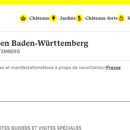
Châteaux
Jardins
Châteaux-forts
M
rten Baden‑Württemberg
RTEMBERG
es et manifestations
Nous à props de nous
Contact
Presse
TES GUIDÉES ET VISITES SPÉCIALES