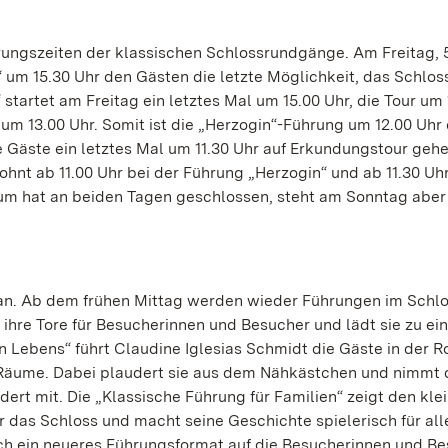
ungszeiten der klassischen Schlossrundgänge. Am Freitag, 
 um 15.30 Uhr den Gästen die letzte Möglichkeit, das Schlos
tartet am Freitag ein letztes Mal um 15.00 Uhr, die Tour um 
m 13.00 Uhr. Somit ist die „Herzogin“-Führung um 12.00 Uhr 
Gäste ein letztes Mal um 11.30 Uhr auf Erkundungstour gehe
nt ab 11.00 Uhr bei der Führung „Herzogin“ und ab 11.30 Uh
 hat an beiden Tagen geschlossen, steht am Sonntag aber
an. Ab dem frühen Mittag werden wieder Führungen im Schl
 ihre Tore für Besucherinnen und Besucher und lädt sie zu ei
Lebens“ führt Claudine Iglesias Schmidt die Gäste in der Ro
 Räume. Dabei plaudert sie aus dem Nähkästchen und nimmt 
ert mit. Die „Klassische Führung für Familien“ zeigt den kle
 das Schloss und macht seine Geschichte spielerisch für all
h ein neueres Führungsformat auf die Besucherinnen und Be