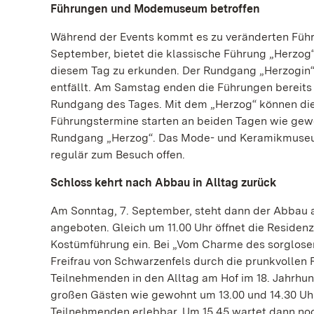
Führungen und Modemuseum betroffen
Während der Events kommt es zu veränderten Führ
September, bietet die klassische Führung „Herzog“
diesem Tag zu erkunden. Der Rundgang „Herzogin“ s
entfällt. Am Samstag enden die Führungen bereits u
Rundgang des Tages. Mit dem „Herzog“ können die 
Führungstermine starten an beiden Tagen wie gewoh
Rundgang „Herzog“. Das Mode- und Keramikmuseum
regulär zum Besuch offen.
Schloss kehrt nach Abbau in Alltag zurück
Am Sonntag, 7. September, steht dann der Abbau 
angeboten. Gleich um 11.00 Uhr öffnet die Residenz
Kostümführung ein. Bei „Vom Charme des sorglosen 
Freifrau von Schwarzenfels durch die prunkvollen
Teilnehmenden in den Alltag am Hof im 18. Jahrhund
großen Gästen wie gewohnt um 13.00 und 14.30 Uhr
Teilnehmenden erlebbar. Um 15.45 wartet dann noc