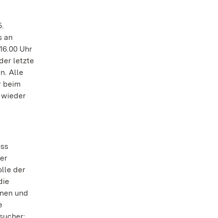
5.
s an
16.00 Uhr
der letzte
n. Alle
r beim
 wieder
oss
ner
lle der
die
inen und
e
sucher: