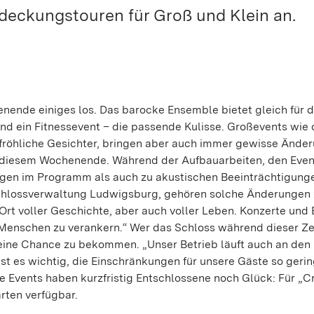
eckungstouren für Groß und Klein an.
ende einiges los. Das barocke Ensemble bietet gleich für d
d ein Fitnessevent – die passende Kulisse. Großevents wie 
fröhliche Gesichter, bringen aber auch immer gewisse Ände
an diesem Wochenende. Während der Aufbauarbeiten, den Even
en im Programm als auch zu akustischen Beeinträchtigunge
Schlossverwaltung Ludwigsburg, gehören solche Änderungen
Ort voller Geschichte, aber auch voller Leben. Konzerte und
 Menschen zu verankern.“ Wer das Schloss während dieser Ze
keine Chance zu bekommen. „Unser Betrieb läuft auch an den
ist es wichtig, die Einschränkungen für unsere Gäste so geri
die Events haben kurzfristig Entschlossene noch Glück: Für „C
rten verfügbar.