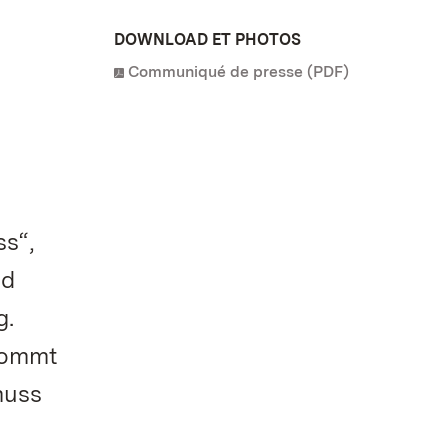
DOWNLOAD ET PHOTOS
Communiqué de presse (PDF)
ss“,
nd
g.
kommt
muss