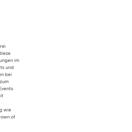
rei
diese
rungen im
ts und
n bei
 zum
 Events
it
ng wie
rown of