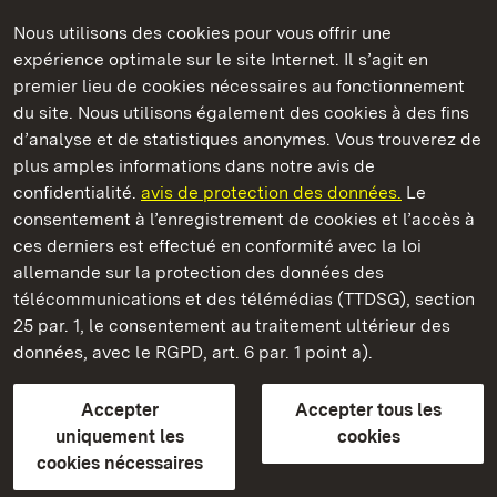
Nous utilisons des cookies pour vous offrir une
Châteaux et jardins publics du Bade-Wurtemberg
expérience optimale sur le site Internet. Il s’agit en
premier lieu de cookies nécessaires au fonctionnement
du site. Nous utilisons également des cookies à des fins
d’analyse et de statistiques anonymes. Vous trouverez de
plus amples informations dans notre avis de
Staatliche Schlösser und Gärten Baden‑Württemberg
confidentialité.
avis de protection des données.
Le
consentement à l’enregistrement de cookies et l’accès à
Châteaux et jardins publics du Bade-Wurtemberg
ces derniers est effectué en conformité avec la loi
allemande sur la protection des données des
Contact
FAQ et réponses
Mentions légales
télécommunications et des télémédias (TTDSG), section
Protection des données
25 par. 1, le consentement au traitement ultérieur des
Explications sur l’accessibilité
données, avec le RGPD, art. 6 par. 1 point a).
BITV-konform (geprüfte Seiten)
Accepter
Accepter tous les
plus loin
uniquement les
cookies
cookies nécessaires
Accueil
Monuments