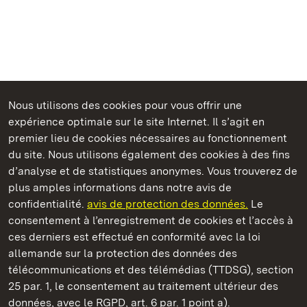
Nous utilisons des cookies pour vous offrir une
Châteaux et jardins publics du Bade-Wurtemberg
expérience optimale sur le site Internet. Il s’agit en
premier lieu de cookies nécessaires au fonctionnement
du site. Nous utilisons également des cookies à des fins
d’analyse et de statistiques anonymes. Vous trouverez de
plus amples informations dans notre avis de
Staatliche Schlösser und Gärten Baden‑Württemberg
confidentialité.
avis de protection des données.
Le
consentement à l’enregistrement de cookies et l’accès à
Châteaux et jardins publics du Bade-Wurtemberg
ces derniers est effectué en conformité avec la loi
allemande sur la protection des données des
Contact
FAQ et réponses
Mentions légales
télécommunications et des télémédias (TTDSG), section
Protection des données
25 par. 1, le consentement au traitement ultérieur des
Explications sur l’accessibilité
données, avec le RGPD, art. 6 par. 1 point a).
BITV-konform (geprüfte Seiten)