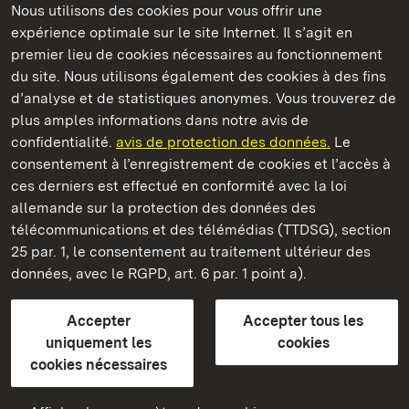
Nous utilisons des cookies pour vous offrir une
Châteaux et jardins publics du Bade-Wurtemberg
expérience optimale sur le site Internet. Il s’agit en
premier lieu de cookies nécessaires au fonctionnement
du site. Nous utilisons également des cookies à des fins
d’analyse et de statistiques anonymes. Vous trouverez de
plus amples informations dans notre avis de
Staatliche Schlösser und Gärten Baden‑Württemberg
confidentialité.
avis de protection des données.
Le
consentement à l’enregistrement de cookies et l’accès à
Châteaux et jardins publics du Bade-Wurtemberg
ces derniers est effectué en conformité avec la loi
allemande sur la protection des données des
Contact
FAQ et réponses
Mentions légales
télécommunications et des télémédias (TTDSG), section
Protection des données
25 par. 1, le consentement au traitement ultérieur des
Explications sur l’accessibilité
données, avec le RGPD, art. 6 par. 1 point a).
BITV-konform (geprüfte Seiten)
Accepter
Accepter tous les
plus loin
uniquement les
cookies
cookies nécessaires
Accueil
Monuments