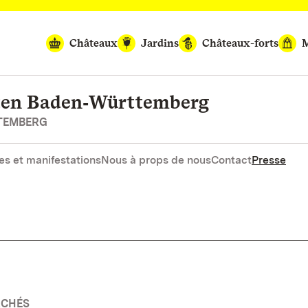
Châteaux
Jardins
Châteaux-forts
M
rten Baden‑Württemberg
RTEMBERG
es et manifestations
Nous à props de nous
Contact
Presse
RCHÉS