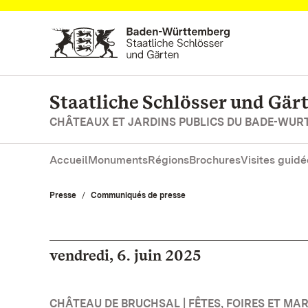
Vers la page d’accueil
Staatliche Schlösser und Gä
CHÂTEAUX ET JARDINS PUBLICS DU BADE-WU
Accueil
Monuments
Régions
Brochures
Visites guidé
Presse
Communiqués de presse
vendredi, 6. juin 2025
CHÂTEAU DE BRUCHSAL | FÊTES, FOIRES ET MA