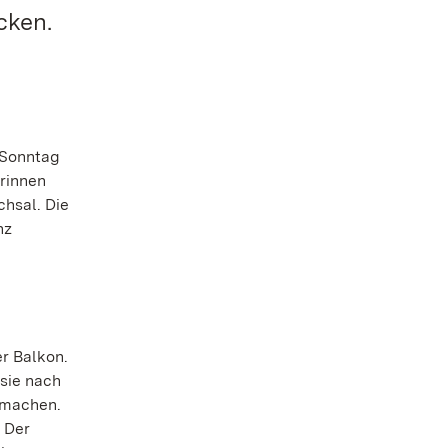
cken.
 Sonntag
rinnen
hsal. Die
nz
r Balkon.
 sie nach
 machen.
. Der