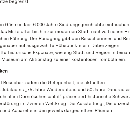
ätze begrenzt.
 Gäste in fast 6.000 Jahre Siedlungsgeschichte eintauchen
das Mittelalter bis hin zur modernen Stadt nachvollziehen –
tlichen Führung. Der Rundgang gibt den Besucherinnen und B
t genauer auf ausgewählte Höhepunkte ein. Dabei zeigen
turhistorische Exponate, wie eng Stadt und Region miteina
e Museum am Aktionstag zu einer kostenlosen Tombola ein.
cken
d Besucher zudem die Gelegenheit, die aktuellen
s Jubiläums „75 Jahre Wiederaufbau und 50 Jahre Dauerauss
uchsal im Dornröschenschlaf“ präsentiert historische Schwar
rstörung im Zweiten Weltkrieg. Die Ausstellung „Die unzerst
e und Aquarelle in den jeweils dargestellten Räumen.