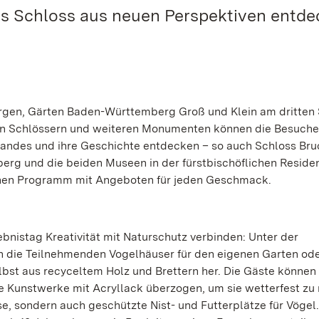
s Schloss aus neuen Perspektiven entde
Burgen, Gärten Baden-Württemberg Groß und Klein am dritten
chen Schlössern und weiteren Monumenten können die Besuche
Landes und ihre Geschichte entdecken – so auch Schloss Bruc
rg und die beiden Museen in der fürstbischöflichen Reside
hen Programm mit Angeboten für jeden Geschmack.
nistag Kreativität mit Naturschutz verbinden: Unter der
 die Teilnehmenden Vogelhäuser für den eigenen Garten ode
elbst aus recyceltem Holz und Brettern her. Die Gäste können
e Kunstwerke mit Acryllack überzogen, um sie wetterfest zu
e, sondern auch geschützte Nist- und Futterplätze für Vögel