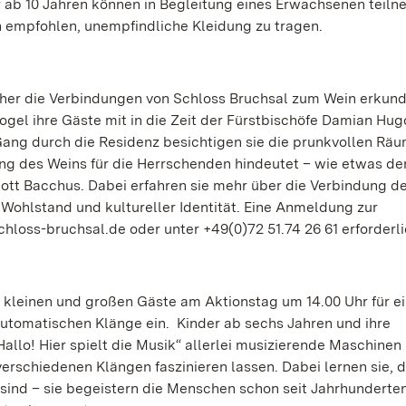
er ab 10 Jahren können in Begleitung eines Erwachsenen teil
h empfohlen, unempfindliche Kleidung zu tragen.
her die Verbindungen von Schloss Bruchsal zum Wein erkund
gel ihre Gäste mit in die Zeit der Fürstbischöfe Damian Hug
ang durch die Residenz besichtigen sie die prunkvollen Rä
ng des Weins für die Herrschenden hindeutet – wie etwas de
tt Bacchus. Dabei erfahren sie mehr über die Verbindung d
Wohlstand und kultureller Identität. Eine Anmeldung zur
loss-bruchsal.de oder unter +49(0)72 51.74 26 61 erforderli
leinen und großen Gäste am Aktionstag um 14.00 Uhr für e
automatischen Klänge ein. Kinder ab sechs Jahren und ihre
llo! Hier spielt die Musik“ allerlei musizierende Maschinen
verschiedenen Klängen faszinieren lassen. Dabei lernen sie, 
ind – sie begeistern die Menschen schon seit Jahrhunderten