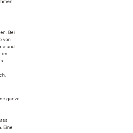
nehmen.
en. Bei
o von
ume und
r im
es
ch.
ine ganze
dass
. Eine