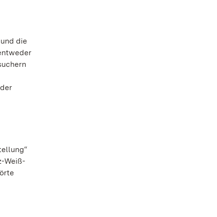
 und die
 entweder
esuchern
nder
tellung“
z-Weiß-
örte