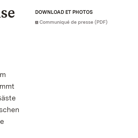
ise
DOWNLOAD ET PHOTOS
Communiqué de presse (PDF)
um
nimmt
Gäste
ischen
ne