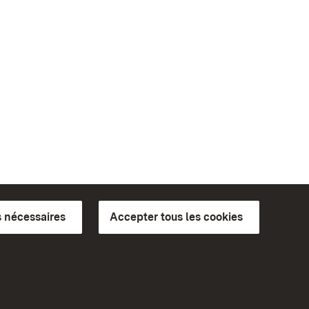
 nécessaires
Accepter tous les cookies
ics du
plus loin