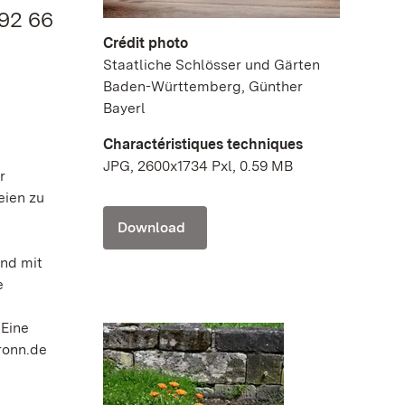
.92 66
Crédit photo
Staatliche Schlösser und Gärten
Baden-Württemberg, Günther
Bayerl
Charactéristiques techniques
JPG, 2600x1734 Pxl, 0.59 MB
r
eien zu
Download
und mit
e
 Eine
ronn.de