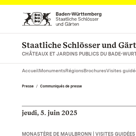
Vers la page d’accueil
Staatliche Schlösser und Gä
CHÂTEAUX ET JARDINS PUBLICS DU BADE-WU
Accueil
Monuments
Régions
Brochures
Visites guidé
Presse
Communiqués de presse
jeudi, 5. juin 2025
MONASTÈRE DE MAULBRONN | VISITES GUIDÉES 