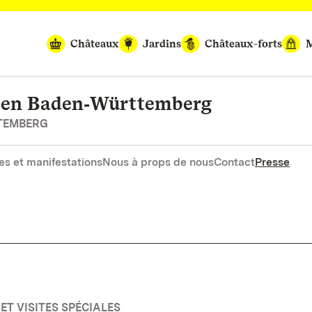
Châteaux
Jardins
Châteaux-forts
M
rten Baden‑Württemberg
RTEMBERG
es et manifestations
Nous à props de nous
Contact
Presse
ET VISITES SPÉCIALES