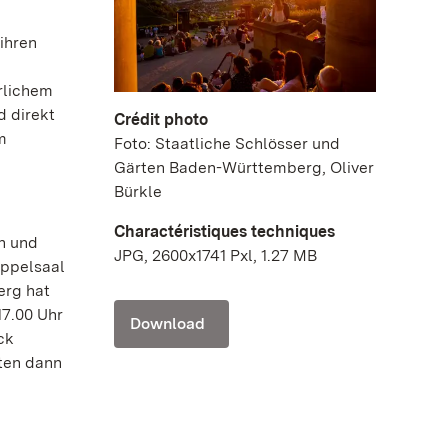
ihren
rlichem
d direkt
Crédit photo
m
Foto: Staatliche Schlösser und
Gärten Baden-Württemberg, Oliver
Bürkle
Charactéristiques techniques
en und
JPG, 2600x1741 Pxl, 1.27 MB
uppelsaal
erg hat
17.00 Uhr
Download
ck
lten dann