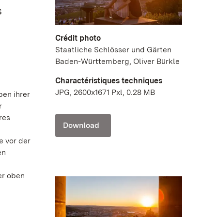
s
Crédit photo
Staatliche Schlösser und Gärten
Baden-Württemberg, Oliver Bürkle
Charactéristiques techniques
JPG, 2600x1671 Pxl, 0.28 MB
ben ihrer
r
res
Download
e vor der
en
er oben