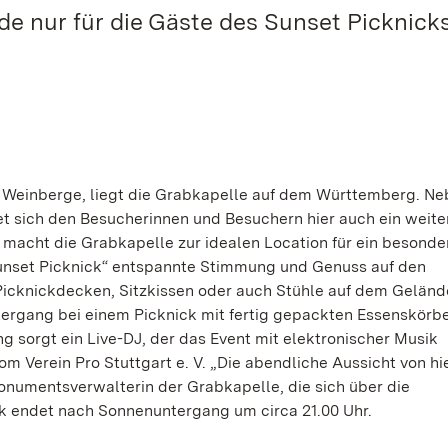
e nur für die Gäste des Sunset Picknick
r Weinberge, liegt die Grabkapelle auf dem Württemberg. Ne
t sich den Besucherinnen und Besuchern hier auch ein weite
acht die Grabkapelle zur idealen Location für ein besonde
Sunset Picknick“ entspannte Stimmung und Genuss auf den
Picknickdecken, Sitzkissen oder auch Stühle auf dem Geländ
rgang bei einem Picknick mit fertig gepackten Essenskörb
g sorgt ein Live-DJ, der das Event mit elektronischer Musik
om Verein Pro Stuttgart e. V. „Die abendliche Aussicht von hi
onumentsverwalterin der Grabkapelle, die sich über die
k endet nach Sonnenuntergang um circa 21.00 Uhr.