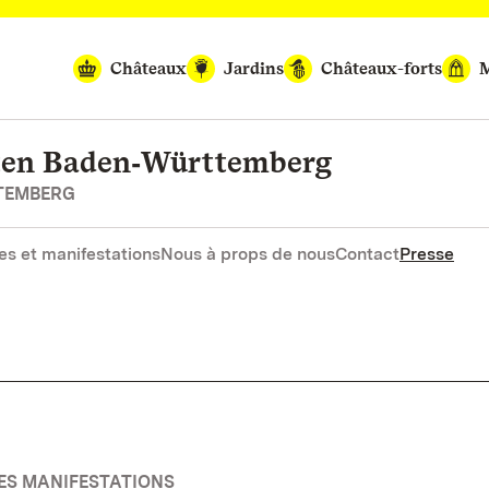
Châteaux
Jardins
Châteaux-forts
M
rten Baden‑Württemberg
RTEMBERG
es et manifestations
Nous à props de nous
Contact
Presse
ES MANIFESTATIONS