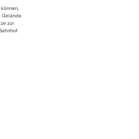
 können,
um Gelände
tze zur
-Bahnhof
.