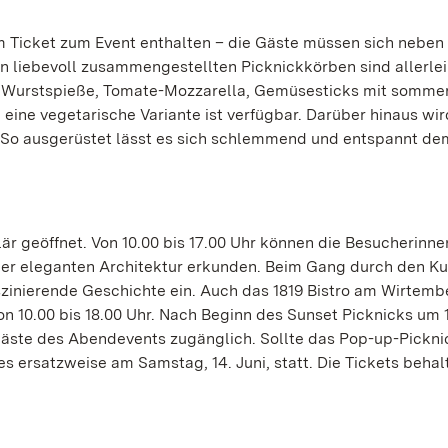
im Ticket zum Event enthalten – die Gäste müssen sich neben 
n liebevoll zusammengestellten Picknickkörben sind allerlei
t, Wurstspieße, Tomate-Mozzarella, Gemüsesticks mit somme
ine vegetarische Variante ist verfügbar. Darüber hinaus wir
 So ausgerüstet lässt es sich schlemmend und entspannt de
är geöffnet. Von 10.00 bis 17.00 Uhr können die Besucherinn
er eleganten Architektur erkunden. Beim Gang durch den K
aszinierende Geschichte ein. Auch das 1819 Bistro am Wirtemb
 10.00 bis 18.00 Uhr. Nach Beginn des Sunset Picknicks um 
 Gäste des Abendevents zugänglich. Sollte das Pop-up-Pickni
 ersatzweise am Samstag, 14. Juni, statt. Die Tickets beha