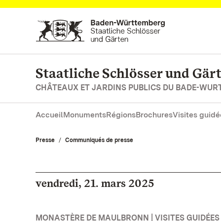
Vers la page d’accueil
Staatliche Schlösser und Gä
CHÂTEAUX ET JARDINS PUBLICS DU BADE-WU
Accueil
Monuments
Régions
Brochures
Visites guidé
Presse
Communiqués de presse
vendredi, 21. mars 2025
MONASTÈRE DE MAULBRONN | VISITES GUIDÉES 