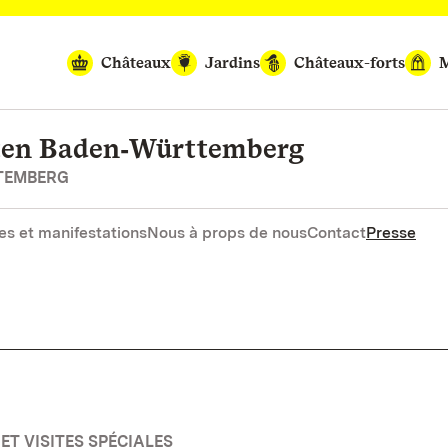
Châteaux
Jardins
Châteaux-forts
M
rten Baden‑Württemberg
RTEMBERG
es et manifestations
Nous à props de nous
Contact
Presse
ET VISITES SPÉCIALES