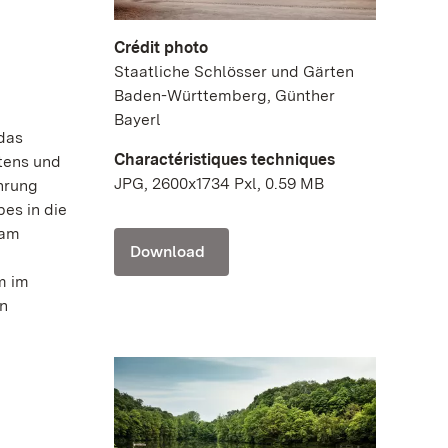
Crédit photo
Staatliche Schlösser und Gärten
Baden-Württemberg, Günther
Bayerl
 das
Charactéristiques techniques
tens und
JPG, 2600x1734 Pxl, 0.59 MB
ührung
es in die
 am
Download
m im
an