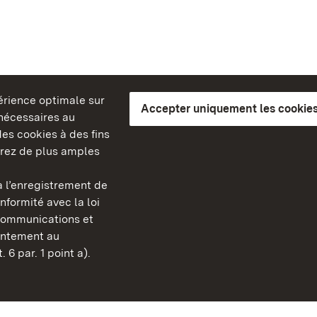
périence optimale sur
Accepter uniquement les cookies
s nécessaires au
es cookies à des fins
erez de plus amples
berg
 l’enregistrement de
Châteaux et jardins publ
nformité avec la loi
Bade-Wurtemberg
communications et
Contact
sentement au
FAQ et réponses
 6 par. 1 point a).
Mentions légales
Protection des données
Explications sur l’accessi
BITV-konform (geprüfte S