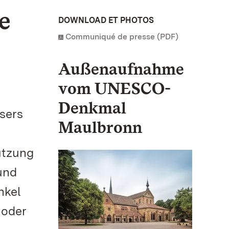
e
DOWNLOAD ET PHOTOS
Communiqué de presse (PDF)
Außenaufnahme
vom UNESCO-
Denkmal
sers
Maulbronn
utzung
und
nkel
 oder