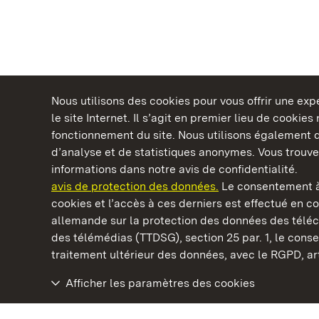
Nous utilisons des cookies pour vous offrir une ex
le site Internet. Il s’agit en premier lieu de cookie
fonctionnement du site. Nous utilisons également d
d’analyse et de statistiques anonymes. Vous trouv
Châteaux et jardins publics du Bade-Wurtem
informations dans notre avis de confidentialité.
avis de protection des données.
Le consentement à
cookies et l’accès à ces derniers est effectué en co
allemande sur la protection des données des télé
des télémédias (TTDSG), section 25 par. 1, le con
Staatliche Schlösser und Gärten Baden‑Württemberg
traitement ultérieur des données, avec le RGPD, art.
Afficher les paramètres des cookies