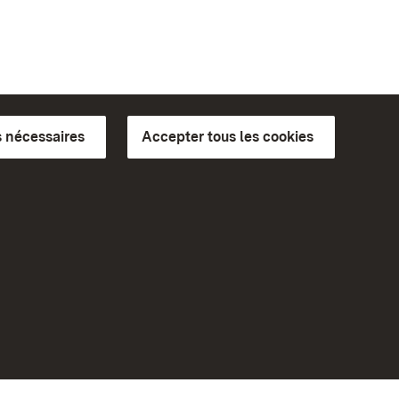
 nécessaires
Accepter tous les cookies
ics du
plus loin
Accueil
Monuments
Rendez-nous visite sur
Facebook
Rendez-nous visite sur
Instagram
bilité
Rendez-nous visite sur YouTube
eiten)