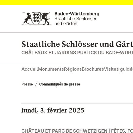
Vers la page d’accueil
Staatliche Schlösser und Gä
CHÂTEAUX ET JARDINS PUBLICS DU BADE-WU
Accueil
Monuments
Régions
Brochures
Visites guidé
Presse
Communiqués de presse
lundi, 3. février 2025
CHÂTEAU ET PARC DE SCHWETZIGEN | FÊTES, F