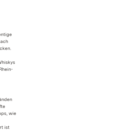
entige
nach
ecken.
Whiskys
Rhein-
tänden
fte
pps, wie
m
t ist