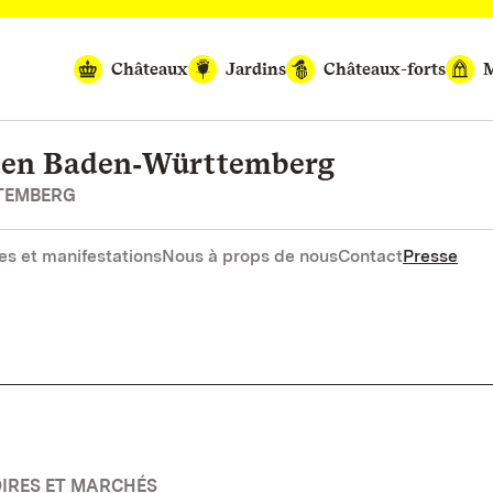
Châteaux
Jardins
Châteaux-forts
M
rten Baden‑Württemberg
RTEMBERG
es et manifestations
Nous à props de nous
Contact
Presse
OIRES ET MARCHÉS