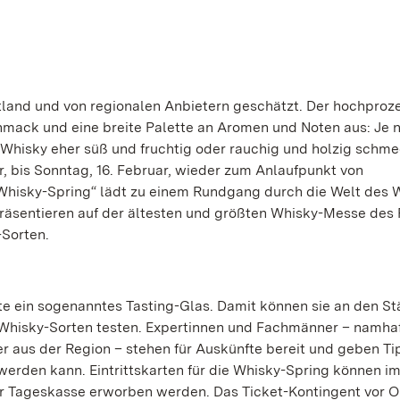
tland und von regionalen Anbietern geschätzt. Der hochproz
chmack und eine breite Palette an Aromen und Noten aus: Je 
Whisky eher süß und fruchtig oder rauchig und holzig schm
r, bis Sonntag, 16. Februar, wieder zum Anlaufpunkt von
Whisky-Spring“ lädt zu einem Rundgang durch die Welt des 
präsentieren auf der ältesten und größten Whisky-Messe des 
-Sorten.
äste ein sogenanntes Tasting-Glas. Damit können sie an den S
Whisky-Sorten testen. Expertinnen und Fachmänner – namha
 aus der Region – stehen für Auskünfte bereit und geben Ti
rden kann. Eintrittskarten für die Whisky-Spring können i
r Tageskasse erworben werden. Das Ticket-Kontingent vor Or