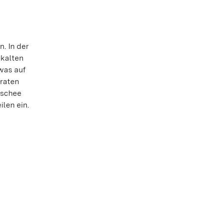
. In der
 kalten
was auf
uraten
oschee
ilen ein.