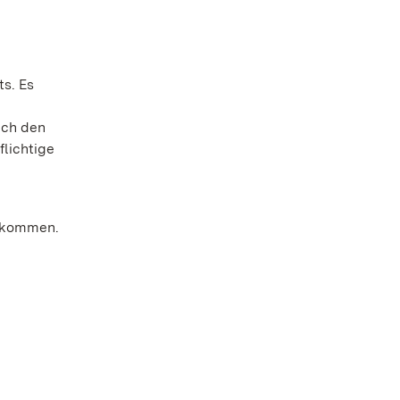
s. Es
auch den
flichtige
bekommen.