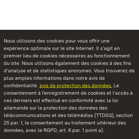
Nous utilisons des cookies pour vous offrir une
Châteaux et jardins publics du Bade-Wurtemberg
expérience optimale sur le site Internet. Il s’agit en
premier lieu de cookies nécessaires au fonctionnement
du site. Nous utilisons également des cookies à des fins
d’analyse et de statistiques anonymes. Vous trouverez de
plus amples informations dans notre avis de
Staatliche Schlösser und Gärten Baden‑Württemberg
confidentialité.
avis de protection des données.
Le
consentement à l’enregistrement de cookies et l’accès à
Châteaux et jardins publics du Bade-Wurtemberg
ces derniers est effectué en conformité avec la loi
allemande sur la protection des données des
Contact
FAQ et réponses
Mentions légales
télécommunications et des télémédias (TTDSG), section
Protection des données
25 par. 1, le consentement au traitement ultérieur des
Explications sur l’accessibilité
données, avec le RGPD, art. 6 par. 1 point a).
BITV-konform (geprüfte Seiten)