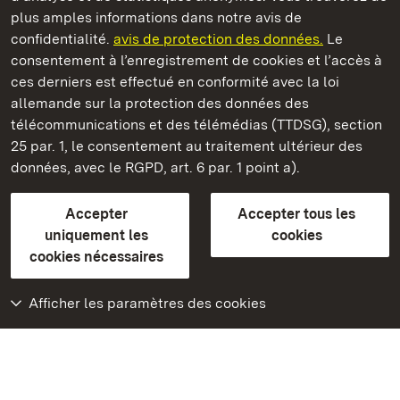
plus amples informations dans notre avis de
Staatliche Schlösser und Gärten Baden‑Württemberg
confidentialité.
avis de protection des données.
Le
consentement à l’enregistrement de cookies et l’accès à
Châteaux et jardins publics du Bade-Wurtemberg
ces derniers est effectué en conformité avec la loi
allemande sur la protection des données des
Contact
FAQ et réponses
Mentions légales
télécommunications et des télémédias (TTDSG), section
Protection des données
25 par. 1, le consentement au traitement ultérieur des
Explications sur l’accessibilité
données, avec le RGPD, art. 6 par. 1 point a).
BITV-konform (geprüfte Seiten)
Accepter
Accepter tous les
plus loin
uniquement les
cookies
cookies nécessaires
Accueil
Monuments
Afficher les paramètres des cookies
Rendez-nous visite
sur Facebook
Rendez-nous visite
sur Instagram
Rendez-nous visite
sur YouTube