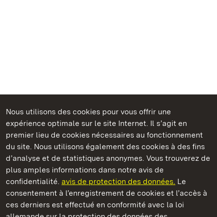
Nous utilisons des cookies pour vous offrir une
Châteaux et jardins publics du Bade-Wurtemberg
expérience optimale sur le site Internet. Il s’agit en
premier lieu de cookies nécessaires au fonctionnement
du site. Nous utilisons également des cookies à des fins
d’analyse et de statistiques anonymes. Vous trouverez de
plus amples informations dans notre avis de
Staatliche Schlösser und Gärten Baden‑Württemberg
confidentialité.
avis de protection des données.
Le
consentement à l’enregistrement de cookies et l’accès à
Châteaux et jardins publics du Bade-Wurtemberg
ces derniers est effectué en conformité avec la loi
allemande sur la protection des données des