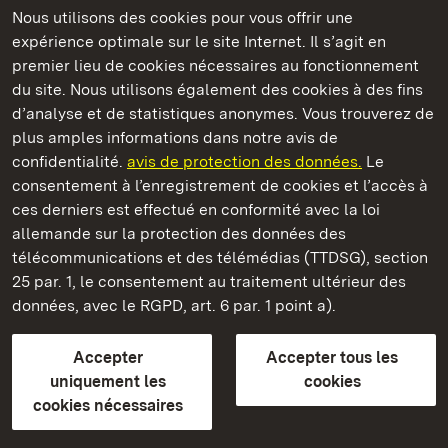
Nous utilisons des cookies pour vous offrir une
Châteaux et jardins publics du Bade-Wurtemberg
expérience optimale sur le site Internet. Il s’agit en
premier lieu de cookies nécessaires au fonctionnement
du site. Nous utilisons également des cookies à des fins
d’analyse et de statistiques anonymes. Vous trouverez de
plus amples informations dans notre avis de
Staatliche Schlösser und Gärten Baden‑Württemberg
confidentialité.
avis de protection des données.
Le
consentement à l’enregistrement de cookies et l’accès à
Châteaux et jardins publics du Bade-Wurtemberg
ces derniers est effectué en conformité avec la loi
allemande sur la protection des données des
Contact
FAQ et réponses
Mentions légales
télécommunications et des télémédias (TTDSG), section
Protection des données
25 par. 1, le consentement au traitement ultérieur des
Explications sur l’accessibilité
données, avec le RGPD, art. 6 par. 1 point a).
BITV-konform (geprüfte Seiten)
Accepter
Accepter tous les
plus loin
uniquement les
cookies
cookies nécessaires
Accueil
Monuments