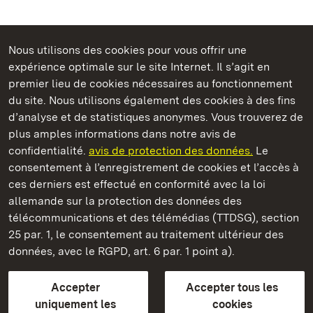
Nous utilisons des cookies pour vous offrir une
Châteaux et jardins publics du Bade-Wurtemberg
expérience optimale sur le site Internet. Il s’agit en
premier lieu de cookies nécessaires au fonctionnement
du site. Nous utilisons également des cookies à des fins
d’analyse et de statistiques anonymes. Vous trouverez de
plus amples informations dans notre avis de
Staatliche Schlösser und Gärten Baden‑Württemberg
confidentialité.
avis de protection des données.
Le
consentement à l’enregistrement de cookies et l’accès à
Châteaux et jardins publics du Bade-Wurtemberg
ces derniers est effectué en conformité avec la loi
allemande sur la protection des données des
Contact
FAQ et réponses
Mentions légales
télécommunications et des télémédias (TTDSG), section
Protection des données
25 par. 1, le consentement au traitement ultérieur des
Explications sur l’accessibilité
données, avec le RGPD, art. 6 par. 1 point a).
BITV-konform (geprüfte Seiten)
Accepter
Accepter tous les
plus loin
uniquement les
cookies