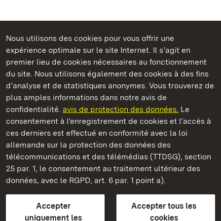
Nous utilisons des cookies pour vous offrir une
Châteaux et jardins publics du Bade-Wurtemberg
expérience optimale sur le site Internet. Il s’agit en
premier lieu de cookies nécessaires au fonctionnement
du site. Nous utilisons également des cookies à des fins
d’analyse et de statistiques anonymes. Vous trouverez de
plus amples informations dans notre avis de
Staatliche Schlösser und Gärten Baden‑Württemberg
confidentialité.
avis de protection des données.
Le
consentement à l’enregistrement de cookies et l’accès à
Châteaux et jardins publics du Bade-Wurtemberg
ces derniers est effectué en conformité avec la loi
allemande sur la protection des données des
Contact
FAQ et réponses
Mentions légales
télécommunications et des télémédias (TTDSG), section
Protection des données
25 par. 1, le consentement au traitement ultérieur des
Explications sur l’accessibilité
données, avec le RGPD, art. 6 par. 1 point a).
BITV-konform (geprüfte Seiten)
Accepter
Accepter tous les
plus loin
uniquement les
cookies