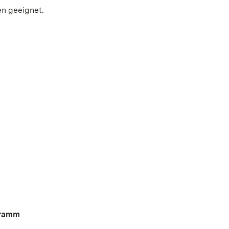
en geeignet.
gramm