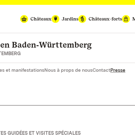
Châteaux
Jardins
Châteaux-forts
M
rten Baden‑Württemberg
RTEMBERG
es et manifestations
Nous à props de nous
Contact
Presse
ES GUIDÉES ET VISITES SPÉCIALES