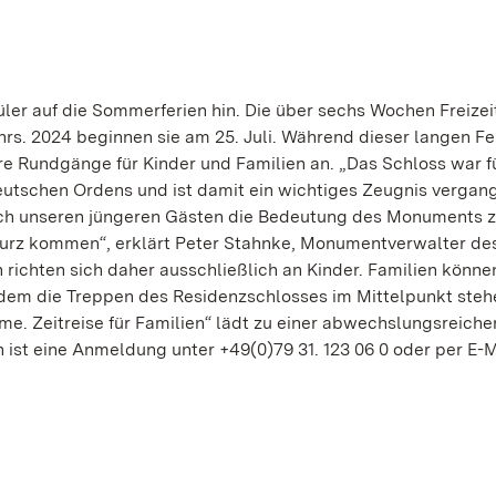
ler auf die Sommerferien hin. Die über sechs Wochen Freizeit
rs. 2024 beginnen sie am 25. Juli. Während dieser langen Fe
 Rundgänge für Kinder und Familien an. „Das Schloss war f
eutschen Ordens und ist damit ein wichtiges Zeugnis vergan
auch unseren jüngeren Gästen die Bedeutung des Monuments 
 kurz kommen“, erklärt Peter Stahnke, Monumentverwalter de
ichten sich daher ausschließlich an Kinder. Familien könne
i dem die Treppen des Residenzschlosses im Mittelpunkt steh
e. Zeitreise für Familien“ lädt zu einer abwechslungsreiche
 ist eine Anmeldung unter +49(0)79 31. 123 06 0 oder per E-M