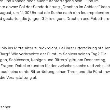
ön und können doch auch furchterregend sein – und im
re davon: Bei der Sonderführung „Drachen im Schloss“ könn
ugust, um 14.30 Uhr auf die Suche nach den feuerspeienden
 gestalten die jungen Gäste eigene Drachen und Fabeltiere
is ins Mittelalter zurückreicht. Bei ihrer Erforschung stellen
r Burg? Wie verbrachte der Fürst im Schloss seinen Tag? Die
gen, Schlössern, Königen und Rittern“ gibt am Donnerstag,
e Fragen. Dabei erkunden Kinder zwischen sechs und zehn Ja
 auch eine echte Ritterrüstung, einen Thron und die Fürsten
die Veranstaltung ab.
rscher