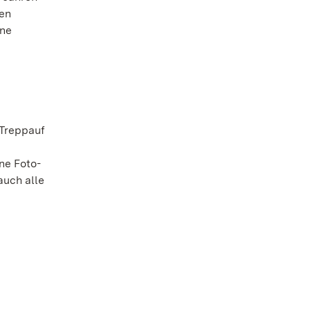
den
ine
„Treppauf
ne Foto-
auch alle