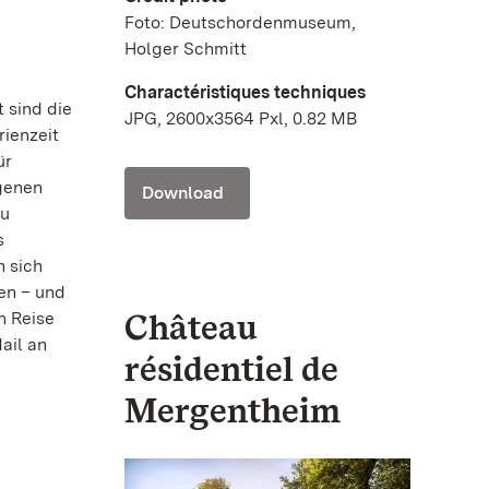
Foto: Deutschordenmuseum,
Holger Schmitt
Charactéristiques techniques
 sind die
JPG, 2600x3564 Pxl, 0.82 MB
rienzeit
ür
genen
Download
zu
s
n sich
en – und
Château
n Reise
ail an
résidentiel de
Mergentheim