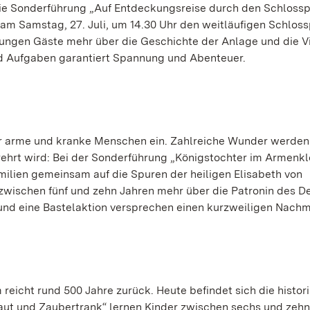
 Sonderführung „Auf Entdeckungsreise durch den Schlossp
am Samstag, 27. Juli, um 14.30 Uhr den weitläufigen Schloss
jungen Gäste mehr über die Geschichte der Anlage und die Vi
nd Aufgaben garantiert Spannung und Abenteuer.
für arme und kranke Menschen ein. Zahlreiche Wunder werden 
rehrt wird: Bei der Sonderführung „Königstochter im Armenk
milien gemeinsam auf die Spuren der heiligen Elisabeth von
zwischen fünf und zehn Jahren mehr über die Patronin des D
nd eine Bastelaktion versprechen einen kurzweiligen Nachm
eicht rund 500 Jahre zurück. Heute befindet sich die histor
aut und Zaubertrank“ lernen Kinder zwischen sechs und zehn