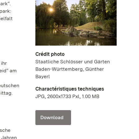
ark“.
park:
elfalt
Crédit photo
Staatliche Schlösser und Gärten
ihr
Baden-Württemberg, Günther
leid“ am
Bayerl
eutschen
Charactéristiques techniques
ittag.
JPG, 2600x1733 Pxl, 1.00 MB
Download
ische
 Jahren