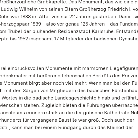
e Großherzogliche Grabkapelle. Das Monument, das wie eine g
n Ludwig Wilhelm von seinen Eltern Großherzog Friedrich I. 
Sohn war 1888 im Alter von nur 22 Jahren gestorben. Damit si
oßherzogspaar 1889 – also vor genau 125 Jahren – das Fundam
om Trubel der blühenden Residenzstadt Karlsruhe. Entstanden
pta bis 1952 insgesamt 17 Mitglieder der badischen Dynasti
drei eindrucksvollen Monumente mit marmornen Liegefiguren
bdenkmäler mit berührend lebensnahen Porträts des Prinze
 Das Monument birgt aber noch viel mehr: Wenn man bei den F
uft mit den Särgen von Mitgliedern des badischen Fürstenha
 Wortes in die badische Landesgeschichte hinab und erfährt
 Menschen stehen. Zugleich bieten die Führungen überrasch
Mausoleums erinnern stark an die der gotische Kathedrale N
hrhunderts für vergangene Baustile war groß. Doch auch der
til, kann man bei einem Rundgang durch das Kleinod der