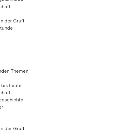
chaft
n der Gruft
Stunde
enden Themen,
 bis heute
chaft
geschichte
er
n der Gruft