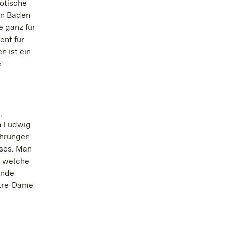
otische
von Baden
e ganz für
ent für
 ist ein
e
,
n Ludwig
ührungen
uses. Man
, welche
ende
otre-Dame