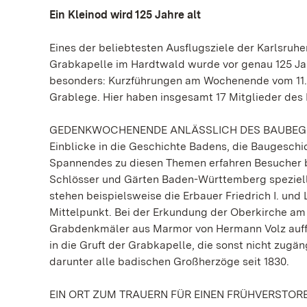
Ein Kleinod wird 125 Jahre alt
Eines der beliebtesten Ausflugsziele der Karlsruh
Grabkapelle im Hardtwald wurde vor genau 125 Jah
besonders: Kurzführungen am Wochenende vom 11. u
Grablege. Hier haben insgesamt 17 Mitglieder des
GEDENKWOCHENENDE ANLÄSSLICH DES BAUBEGI
Einblicke in die Geschichte Badens, die Baugesch
Spannendes zu diesen Themen erfahren Besucher be
Schlösser und Gärten Baden-Württemberg speziel
stehen beispielsweise die Erbauer Friedrich I. un
Mittelpunkt. Bei der Erkundung der Oberkirche am 
Grabdenkmäler aus Marmor von Hermann Volz auffal
in die Gruft der Grabkapelle, die sonst nicht zugän
darunter alle badischen Großherzöge seit 1830.
EIN ORT ZUM TRAUERN FÜR EINEN FRÜHVERSTOR