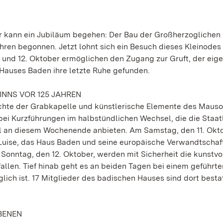
er kann ein Jubiläum begehen: Der Bau der Großherzoglichen
ren begonnen. Jetzt lohnt sich ein Besuch dieses Kleinodes
nd 12. Oktober ermöglichen den Zugang zur Gruft, der eige
 Hauses Baden ihre letzte Ruhe gefunden.
NNS VOR 125 JAHREN
ichte der Grabkapelle und künstlerische Elemente des Maus
i Kurzführungen im halbstündlichen Wechsel, die die Staat
l an diesem Wochenende anbieten. Am Samstag, den 11. Okt
d Luise, das Haus Baden und seine europäische Verwandtschaf
Sonntag, den 12. Oktober, werden mit Sicherheit die kunstvo
len. Tief hinab geht es an beiden Tagen bei einem geführt
glich ist. 17 Mitglieder des badischen Hauses sind dort bestat
BENEN