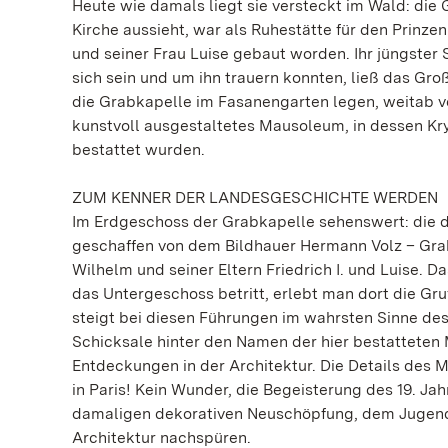
Heute wie damals liegt sie versteckt im Wald: di
Kirche aussieht, war als Ruhestätte für den Prinze
und seiner Frau Luise gebaut worden. Ihr jüngster 
sich sein und um ihn trauern konnten, ließ das Gr
die Grabkapelle im Fasanengarten legen, weitab v
kunstvoll ausgestaltetes Mausoleum, in dessen Kry
bestattet wurden.
ZUM KENNER DER LANDESGESCHICHTE WERDEN
Im Erdgeschoss der Grabkapelle sehenswert: die 
geschaffen von dem Bildhauer Hermann Volz – Gra
Wilhelm und seiner Eltern Friedrich I. und Luise.
das Untergeschoss betritt, erlebt man dort die Gr
steigt bei diesen Führungen im wahrsten Sinne des
Schicksale hinter den Namen der hier bestatteten
Entdeckungen in der Architektur. Die Details des 
in Paris! Kein Wunder, die Begeisterung des 19. Ja
damaligen dekorativen Neuschöpfung, dem Jugends
Architektur nachspüren.