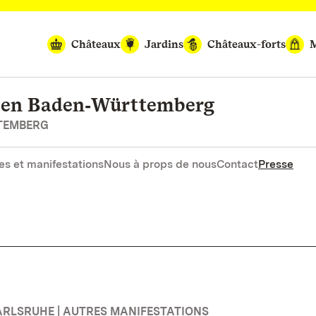
Châteaux
Jardins
Châteaux-forts
M
rten Baden‑Württemberg
RTEMBERG
es et manifestations
Nous à props de nous
Contact
Presse
ARLSRUHE | AUTRES MANIFESTATIONS