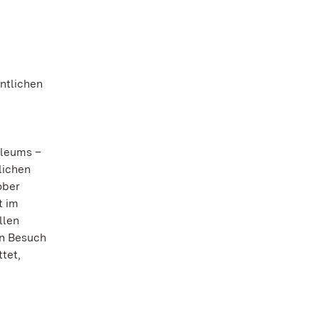
ntlichen
oleums –
lichen
ober
t im
llen
en Besuch
tet,