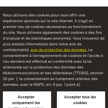
Nous utilisons des cookies pour vous offrir une
Châteaux et jardins publics du Bade-Wurtemberg
expérience optimale sur le site Internet. Il s’agit en
premier lieu de cookies nécessaires au fonctionnement
du site. Nous utilisons également des cookies à des fins
d’analyse et de statistiques anonymes. Vous trouverez de
plus amples informations dans notre avis de
Staatliche Schlösser und Gärten Baden‑Württemberg
confidentialité.
avis de protection des données.
Le
consentement à l’enregistrement de cookies et l’accès à
Châteaux et jardins publics du Bade-Wurtemberg
ces derniers est effectué en conformité avec la loi
allemande sur la protection des données des
Contact
FAQ et réponses
Mentions légales
télécommunications et des télémédias (TTDSG), section
Protection des données
25 par. 1, le consentement au traitement ultérieur des
Explications sur l’accessibilité
données, avec le RGPD, art. 6 par. 1 point a).
BITV-konform (geprüfte Seiten)
Accepter
Accepter tous les
plus loin
uniquement les
cookies