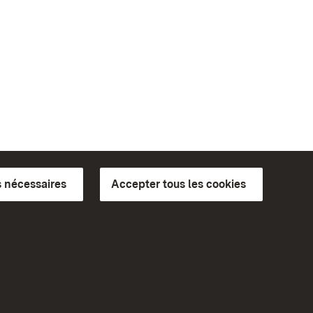
 nécessaires
Accepter tous les cookies
ics du
plus loin
Accueil
Monuments