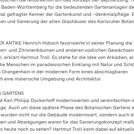
ten Baden-Württemberg für die bedeutenden Gartenanlagen de
nal gefragter Kenner der Gartenkunst und –denkmalpflege. E
en und Sanierung der alten Glashäuser des Karlsruher Bota
TIKE Heinrich Hübsch favorisierte in seiner Planung die 
ngen- und Zitronenbäumen und anderen südlichen Gewächsen.
, erklärt Hartmut Troll: Es stehe für die Idee von Arkadien, a
s die Menschen im paradiesischen Einklang mit Natur und Sch
en Orangenhain in der modernen Form eines abschlagbaren
h eine malerische Umgebung und Architektur.
S GARTENS
 Karl Philipp Dyckerhoff modernisierten und vereinfachten i
lage. Auch um diese spätere Phase des Botanischen Gartens w
 wurden nicht nur die Gebäude modernisiert, sondern auch d
gen und Abwägungen waren für das Sanierungskonzept ma
s heute noch zu sehen? Hartmut Troll kann dabei auf aktuell