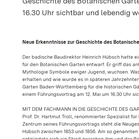
Geschichte des Botanischen Garte
16.30 Uhr sichtbar und lebendig w
Neue Erkenntnisse zur Geschichte des Botanischen
Der badische Baudirektor Heinrich Hübsch hatte ein
für den Botanischen Garten entwarf: Er griff das a
Mythologie Symbole ewiger Jugend, wuchsen. Was 
erhalten und wie wurde es in späteren Jahrzehnten
Gärten Baden-Württemberg für die historischen Gär
einem Führungsvortrag am 12. Mai um 16.30 Uhr si
MIT DEM FACHMANN IN DIE GESCHICHTE DES GA
Prof. Dr. Hartmut Troll, renommierter Spezialist fü
Zentrum seines Führungsvortrags steht die Neuges
Hübsch zwischen 1853 und 1856. Am so genannten It
entzündete sich ein Streit zwischen ihm und der 