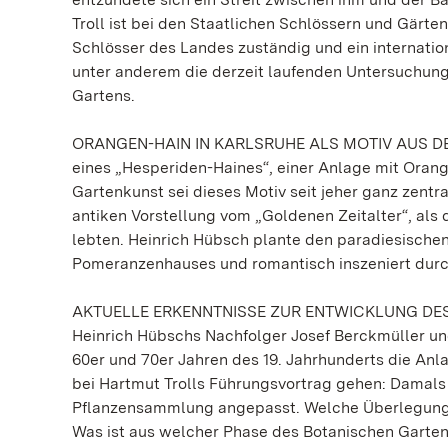
Troll ist bei den Staatlichen Schlössern und Gär
Schlösser des Landes zuständig und ein internatio
unter anderem die derzeit laufenden Untersuchung
Gartens.
ORANGEN-HAIN IN KARLSRUHE ALS MOTIV AUS DER AN
eines „Hesperiden-Haines“, einer Anlage mit Ora
Gartenkunst sei dieses Motiv seit jeher ganz zentral
antiken Vorstellung vom „Goldenen Zeitalter“, al
lebten. Heinrich Hübsch plante den paradiesisch
Pomeranzenhauses und romantisch inszeniert durc
AKTUELLE ERKENNTNISSE ZUR ENTWICKLUNG DE
Heinrich Hübschs Nachfolger Josef Berckmüller und
60er und 70er Jahren des 19. Jahrhunderts die An
bei Hartmut Trolls Führungsvortrag gehen: Damals
Pflanzensammlung angepasst. Welche Überlegun
Was ist aus welcher Phase des Botanischen Garten