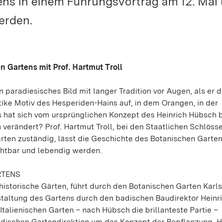
ns in einem Führungsvortrag am 12. Mai
erden.
 Gartens mit Prof. Hartmut Troll
 paradiesisches Bild mit langer Tradition vor Augen, als er 
ntike Motiv des Hesperiden-Hains auf, in dem Orangen, in der
hat sich vom ursprünglichen Konzept des Heinrich Hübsch b
 verändert? Prof. Hartmut Troll, bei den Staatlichen Schlöss
ten zuständig, lässt die Geschichte des Botanischen Garten
chtbar und lebendig werden.
RTENS
r historische Gärten, führt durch den Botanischen Garten Karl
taltung des Gartens durch den badischen Baudirektor Heinr
alienischen Garten – nach Hübsch die brillanteste Partie –
Badischen Gartendirektion um das Konzept der Bepflanzung. 