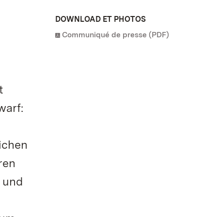
DOWNLOAD ET PHOTOS
Communiqué de presse (PDF)
t
warf:
ichen
ren
n und
e