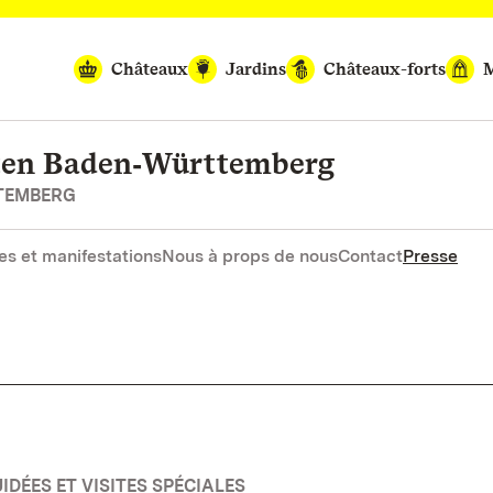
Châteaux
Jardins
Châteaux-forts
M
rten Baden‑Württemberg
RTEMBERG
es et manifestations
Nous à props de nous
Contact
Presse
IDÉES ET VISITES SPÉCIALES