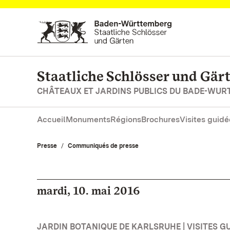
Vers la page d’accueil
Staatliche Schlösser und Gä
CHÂTEAUX ET JARDINS PUBLICS DU BADE-WU
Accueil
Monuments
Régions
Brochures
Visites guidé
Presse
Communiqués de presse
mardi, 10. mai 2016
JARDIN BOTANIQUE DE KARLSRUHE | VISITES GU