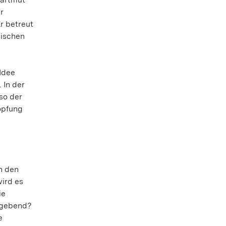
r
r betreut
nischen
Idee
 In der
lso der
öpfung
n den
ird es
ie
ßgebend?
e