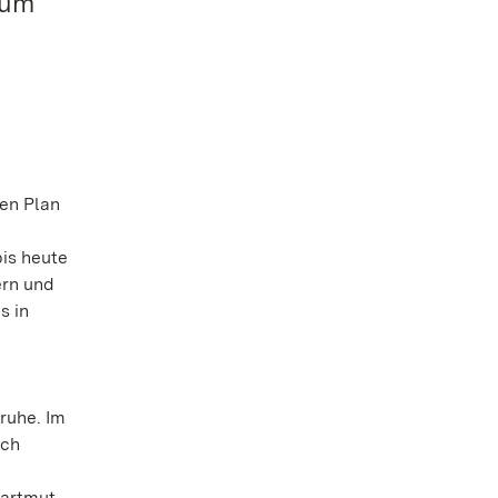
 um
den Plan
is heute
ern und
s in
sruhe. Im
ich
Hartmut