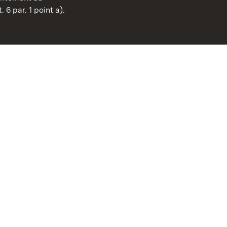
FAQ et réponses
 6 par. 1 point a).
Mentions légales
Protection des données
Explications sur l’accessi
BITV-konform (geprüfte S