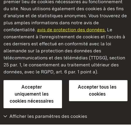
premier lieu de cookies nécessaires au fonctionnement
du site. Nous utilisons également des cookies à des fins
d’analyse et de statistiques anonymes. Vous trouverez de
plus amples informations dans notre avis de
Staatliche Schlösser und Gärten Baden‑Württemberg
confidentialité.
avis de protection des données.
Le
consentement à l’enregistrement de cookies et l’accès à
Châteaux et jardins publics du Bade-Wurtemberg
ces derniers est effectué en conformité avec la loi
allemande sur la protection des données des
Contact
FAQ et réponses
Mentions légales
télécommunications et des télémédias (TTDSG), section
Protection des données
25 par. 1, le consentement au traitement ultérieur des
Explications sur l’accessibilité
données, avec le RGPD, art. 6 par. 1 point a).
BITV-konform (geprüfte Seiten)
Accepter
Accepter tous les
plus loin
uniquement les
cookies
cookies nécessaires
Accueil
Monuments
Afficher les paramètres des cookies
Rendez-nous visite
sur Facebook
Rendez-nous visite