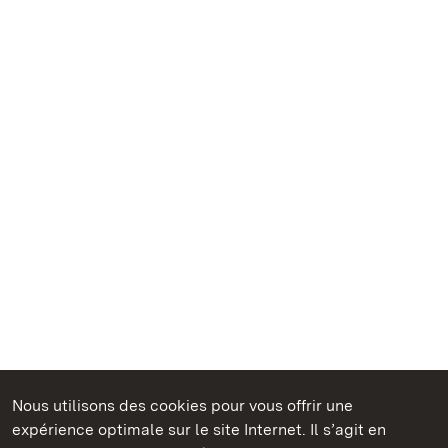
Nous utilisons des cookies pour vous offrir une
Châteaux et jardins publics du Bade-Wurtemberg
expérience optimale sur le site Internet. Il s’agit en