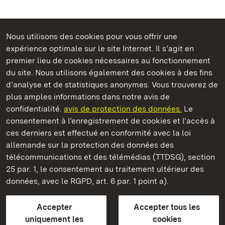
Nous utilisons des cookies pour vous offrir une
Châteaux et jardins publics du Bade-Wurtemberg
expérience optimale sur le site Internet. Il s’agit en
premier lieu de cookies nécessaires au fonctionnement
du site. Nous utilisons également des cookies à des fins
d’analyse et de statistiques anonymes. Vous trouverez de
plus amples informations dans notre avis de
Staatliche Schlösser und Gärten Baden‑Württemberg
confidentialité.
avis de protection des données.
Le
consentement à l’enregistrement de cookies et l’accès à
Châteaux et jardins publics du Bade-Wurtemberg
ces derniers est effectué en conformité avec la loi
allemande sur la protection des données des
Contact
FAQ et réponses
Mentions légales
télécommunications et des télémédias (TTDSG), section
Protection des données
25 par. 1, le consentement au traitement ultérieur des
Explications sur l’accessibilité
données, avec le RGPD, art. 6 par. 1 point a).
BITV-konform (geprüfte Seiten)
Accepter
Accepter tous les
plus loin
uniquement les
cookies