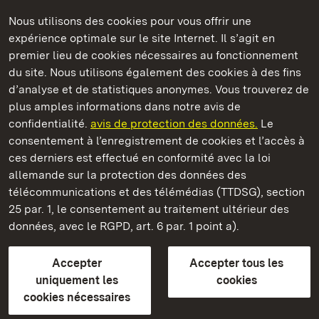
Nous utilisons des cookies pour vous offrir une
Châteaux et jardins publics du Bade-Wurtemberg
expérience optimale sur le site Internet. Il s’agit en
premier lieu de cookies nécessaires au fonctionnement
du site. Nous utilisons également des cookies à des fins
d’analyse et de statistiques anonymes. Vous trouverez de
plus amples informations dans notre avis de
Staatliche Schlösser und Gärten Baden‑Württemberg
confidentialité.
avis de protection des données.
Le
consentement à l’enregistrement de cookies et l’accès à
Châteaux et jardins publics du Bade-Wurtemberg
ces derniers est effectué en conformité avec la loi
allemande sur la protection des données des
Contact
FAQ et réponses
Mentions légales
télécommunications et des télémédias (TTDSG), section
Protection des données
25 par. 1, le consentement au traitement ultérieur des
Explications sur l’accessibilité
données, avec le RGPD, art. 6 par. 1 point a).
BITV-konform (geprüfte Seiten)
Accepter
Accepter tous les
plus loin
uniquement les
cookies
cookies nécessaires
Accueil
Monuments