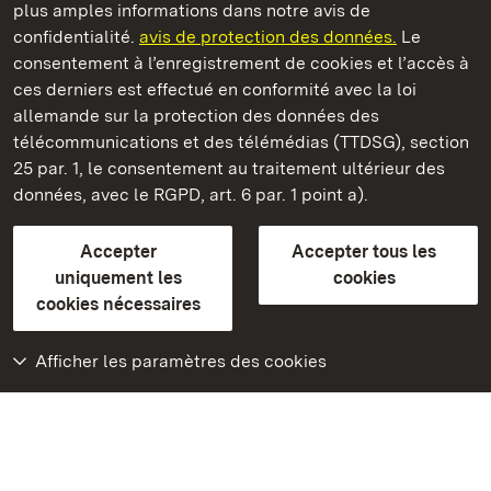
plus amples informations dans notre avis de
Staatliche Schlösser und Gärten Baden‑Württemberg
confidentialité.
avis de protection des données.
Le
consentement à l’enregistrement de cookies et l’accès à
Châteaux et jardins publics du Bade-Wurtemberg
ces derniers est effectué en conformité avec la loi
allemande sur la protection des données des
Contact
FAQ et réponses
Mentions légales
télécommunications et des télémédias (TTDSG), section
Protection des données
25 par. 1, le consentement au traitement ultérieur des
Explications sur l’accessibilité
données, avec le RGPD, art. 6 par. 1 point a).
BITV-konform (geprüfte Seiten)
Accepter
Accepter tous les
plus loin
uniquement les
cookies
cookies nécessaires
Accueil
Monuments
Afficher les paramètres des cookies
Rendez-nous visite
sur Facebook
Rendez-nous visite
sur Instagram
Rendez-nous visite
sur YouTube