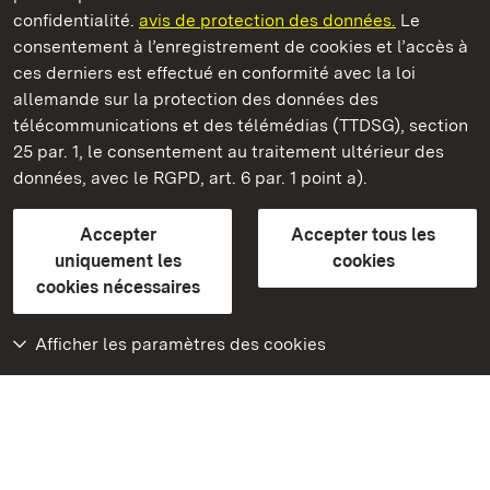
confidentialité.
avis de protection des données.
Le
consentement à l’enregistrement de cookies et l’accès à
Châteaux et jardins publics du Bade-Wurtemberg
ces derniers est effectué en conformité avec la loi
allemande sur la protection des données des
Contact
FAQ et réponses
Mentions légales
télécommunications et des télémédias (TTDSG), section
Protection des données
25 par. 1, le consentement au traitement ultérieur des
Explications sur l’accessibilité
données, avec le RGPD, art. 6 par. 1 point a).
BITV-konform (geprüfte Seiten)
Accepter
Accepter tous les
plus loin
uniquement les
cookies
cookies nécessaires
Accueil
Monuments
Afficher les paramètres des cookies
Rendez-nous visite
sur Facebook
Rendez-nous visite
sur Instagram
Rendez-nous visite
sur YouTube